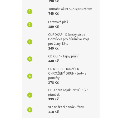
798 Kč
Tomahawk BLACK s pouzdrem
745 Kč
Latexová pleš
189 Kč
ČUROKAP - Dámský pisoir-
Pomůcka pro čůrání ve stoje
pro ženy-12ks
249 Kč
CD COP - Tajný přání
448 Kč
CD MICHAL HORÁČEK -
OHROŽENÝ DRUH - texty a
portréty
378 Kč
CD Jindra Kejak - VÝBĚR (27
písniček)
399 Kč
VIP svlékací panák - ženy
118 Kč