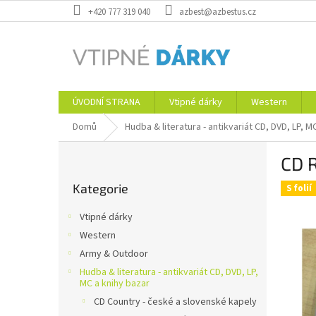
Přejít
+420 777 319 040
azbest@azbestus.cz
na
obsah
ÚVODNÍ STRANA
Vtipné dárky
Western
Domů
Hudba & literatura - antikvariát CD, DVD, LP, M
P
CD 
o
Přeskočit
s
Kategorie
kategorie
S folií
t
r
Vtipné dárky
a
Western
n
Army & Outdoor
n
í
Hudba & literatura - antikvariát CD, DVD, LP,
MC a knihy bazar
p
CD Country - české a slovenské kapely
a