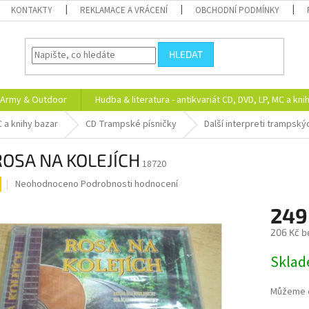
KONTAKTY
REKLAMACE A VRÁCENÍ
OBCHODNÍ PODMÍNKY
HLEDAT
Army & Outdoor
Hudba & literatura - antikvariát CD, DVD, LP, MC a kni
C a knihy bazar
CD Trampské písničky
Další interpreti trampský
ROSA NA KOLEJÍCH
18720
Průměrné
Neohodnoceno
Podrobnosti hodnocení
hodnocení
produktu
249
je
206 Kč b
0,0
z
Měrná
Skla
5
cena:
hvězdiček.
Můžeme d