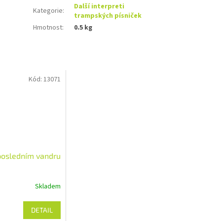
Další interpreti
Kategorie
:
trampských písniček
Hmotnost
:
0.5 kg
Kód:
13071
posledním vandru
Skladem
DETAIL