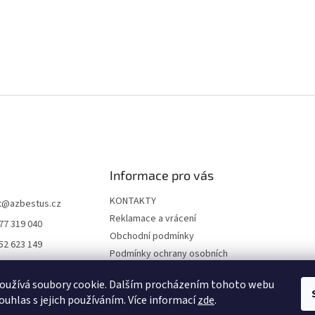
Informace pro vás
KONTAKTY
t
@
azbestus.cz
Reklamace a vrácení
77 319 040
Obchodní podmínky
52 623 149
Podmínky ochrany osobních
//www.facebook.co
údajů
ne-darkyinfo-16841
oužívá soubory cookie. Dalším procházením tohoto webu
Doprava a platba
12968/
ouhlas s jejich používáním. Více informací
zde
.