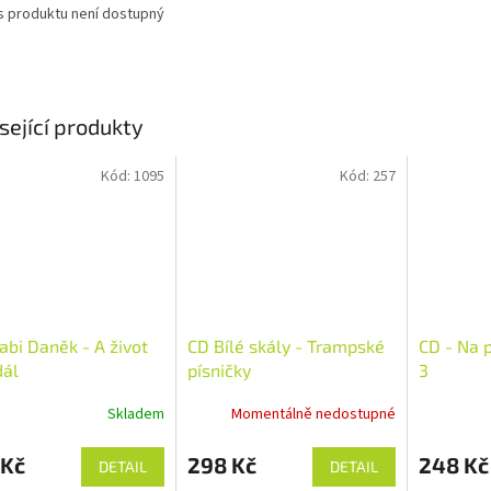
s produktu není dostupný
sející produkty
Kód:
1095
Kód:
257
bi Daněk - A život
CD Bílé skály - Trampské
CD - Na 
dál
písničky
3
Skladem
Momentálně nedostupné
 Kč
298 Kč
248 Kč
DETAIL
DETAIL