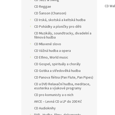
CD Jazz & swing
CD Wab
CD Reggae
CD Šanson (Chanson)
CD Irská, skotská a keltská hudba
CD Pohádky a písničky pro děti
CD Muzikály, soundtracky, divadelní a
filmová hudba
CD Mluvené slovo
CD Vážná hudba a opera
CD Ethno, World music
CD Gospel, spirituály a chorály
CD Gotika a středověká hudba
CD Panova flétna (Pan Flute, Pan Pipes)
CD a DVD Relaxační hudba, meditace,
esoterika a výukové programy
CD pro komunisty a o nich
AKCE – Levná CD a LP do 200 Kč
CD Audioknihy