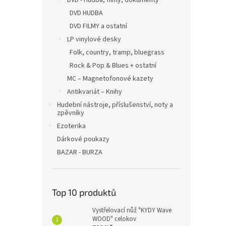
DVD - Hudba, filmy, dokumenty
DVD HUDBA
DVD FILMY a ostatní
LP vinylové desky
Folk, country, tramp, bluegrass
Rock & Pop & Blues + ostatní
MC – Magnetofonové kazety
Antikvariát – Knihy
Hudební nástroje, příslušenství, noty a
zpěvníky
Ezoterika
Dárkové poukazy
BAZAR - BURZA
Top 10 produktů
Vystřelovací nůž "KYDY Wave
WOOD" celokov