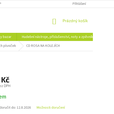
PODMÍNKY OCHRANY OSOBNÍCH ÚDAJŮ
DOPRAVA A PLATBA
Přihlášení
NÁKUPNÍ
Prázdný košík
KOŠÍK
hy bazar
Hudební nástroje, příslušenství, noty a zpěvníky
Ezote
ch písniček
CD ROSA NA KOLEJÍCH
 Kč
ez DPH
dem
oručit do:
12.8.2026
Možnosti doručení