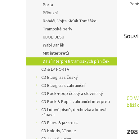
Popi
Porta
Příbuzní
Roháči, Vojta Kiďák Tomáško
Trampské perly
Souvi
ÚDOLÍ DĚSU
Wabi Daněk
MIX interpretů
Další interpreti trampských písniček
CD & LP PORTA
CD Bluegrass český
CD Bluegrass zahraniční
CD Rock + pop český a slovenský
CD Wa
CD Rock & Pop – zahraniční interpreti
běží 
CD Lidové písně, dechovka a lidová
zábava
CD Blues & jazzrock
298
CD Koledy, Vánoce