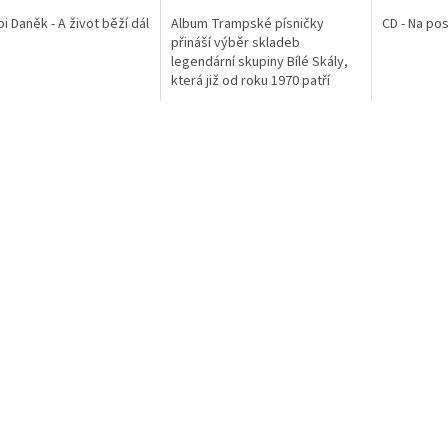
i Daněk - A život běží dál
Album Trampské písničky
CD - Na po
přináší výběr skladeb
legendární skupiny Bílé Skály,
která již od roku 1970 patří
mezi nejvýznamnější
představitele české trampské
hudby. Její písně se...