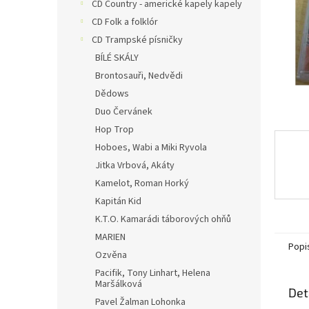
n
CD Country - americké kapely kapely
e
CD Folk a folklór
l
CD Trampské písničky
BÍLÉ SKÁLY
Brontosauři, Nedvědi
Dědows
Duo Červánek
Hop Trop
Hoboes, Wabi a Miki Ryvola
Jitka Vrbová, Akáty
Kamelot, Roman Horký
Kapitán Kid
K.T.O. Kamarádi táborových ohňů
MARIEN
Popi
Ozvěna
Pacifik, Tony Linhart, Helena
Maršálková
Det
Pavel Žalman Lohonka