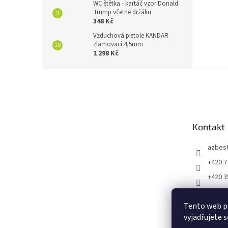
WC štětka - kartáč vzor Donald
Trump včetně držáku
348 Kč
Vzduchová pistole KANDAR
zlamovací 4,5mm
1 298 Kč
Z
á
p
a
t
Kontakt
í
azbes
+420 7
+420 3
https:
m/vtip
Tento web p
53966
vyjadřujete s