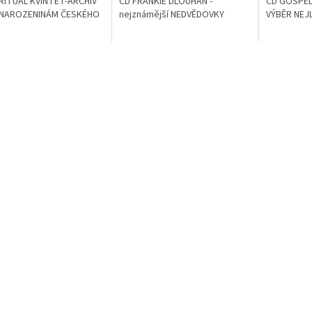
RITUÁL KVINTET-ARCHIV
CD FRANKIE DLOUHÁN -
CD GOSPEL 
. NAROZENINÁM ČESKÉHO
nejznámější NEDVĚDOVKY
VÝBĚR NEJ