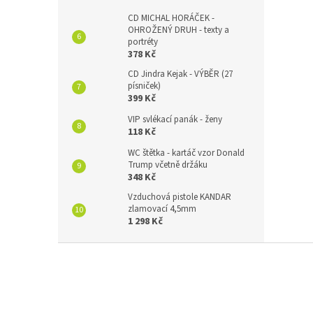
CD MICHAL HORÁČEK -
OHROŽENÝ DRUH - texty a
portréty
378 Kč
CD Jindra Kejak - VÝBĚR (27
písniček)
399 Kč
VIP svlékací panák - ženy
118 Kč
WC štětka - kartáč vzor Donald
Trump včetně držáku
348 Kč
Vzduchová pistole KANDAR
zlamovací 4,5mm
1 298 Kč
Z
á
p
a
t