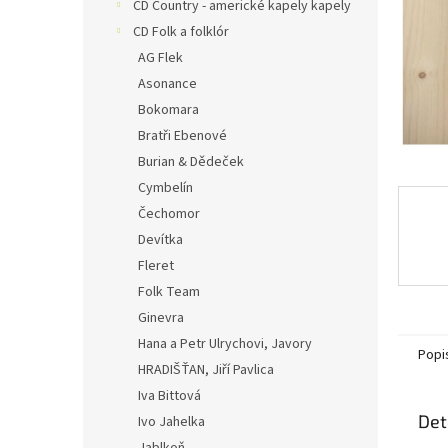
n
CD Country - americké kapely kapely
e
CD Folk a folklór
l
AG Flek
Asonance
Bokomara
Bratři Ebenové
Burian & Dědeček
Cymbelín
Čechomor
Devítka
Fleret
Folk Team
Ginevra
Hana a Petr Ulrychovi, Javory
Popi
HRADIŠŤAN, Jiří Pavlica
Iva Bittová
Det
Ivo Jahelka