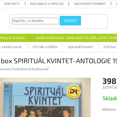
KONTAKTY
REKLAMACE A VRÁCENÍ
OBCHODNÍ PODMÍNKY
HLEDAT
Army & Outdoor
Hudba & literatura - antikvariát CD, DVD, LP, MC a kni
C a knihy bazar
CD Folk a folklór
Spirituál Kvintet
2CD box
 box SPIRITUÁL KVINTET-ANTOLOGIE 1
né
noceno
Podrobnosti hodnocení
ní
398
u
329 Kč b
Měrná
Skla
cena:
ek.
Můžeme d