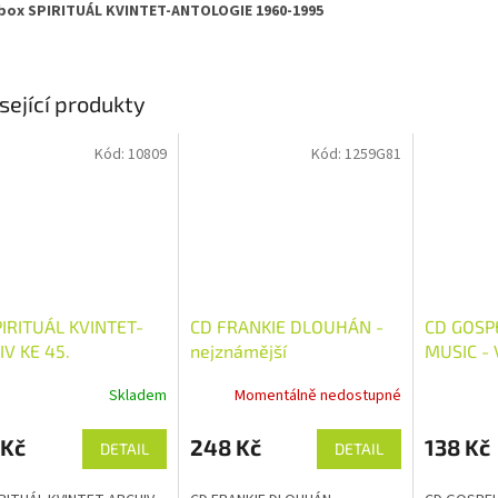
box SPIRITUÁL KVINTET-ANTOLOGIE 1960-1995
sející produkty
Kód:
10809
Kód:
1259G81
PIRITUÁL KVINTET-
CD FRANKIE DLOUHÁN -
CD GOSPE
V KE 45.
nejznámější
MUSIC -
ZENINÁM ČESKÉHO
NEDVĚDOVKY
NEJLEPŠ
Skladem
Momentálně nedostupné
U
 Kč
248 Kč
138 Kč
DETAIL
DETAIL