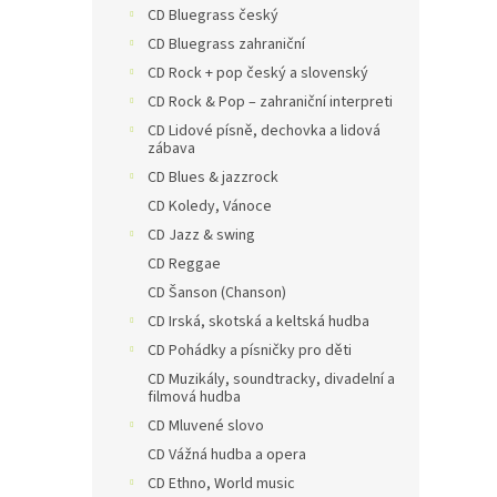
CD Bluegrass český
CD Bluegrass zahraniční
CD Rock + pop český a slovenský
CD Rock & Pop – zahraniční interpreti
CD Lidové písně, dechovka a lidová
zábava
CD Blues & jazzrock
CD Koledy, Vánoce
CD Jazz & swing
CD Reggae
CD Šanson (Chanson)
CD Irská, skotská a keltská hudba
CD Pohádky a písničky pro děti
CD Muzikály, soundtracky, divadelní a
filmová hudba
CD Mluvené slovo
CD Vážná hudba a opera
CD Ethno, World music