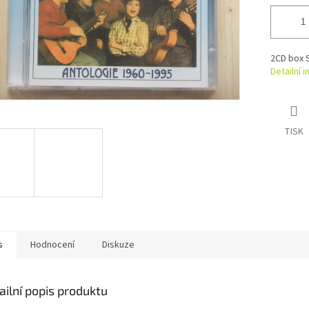
2CD box 
Detailní 
TISK
s
Hodnocení
Diskuze
ailní popis produktu