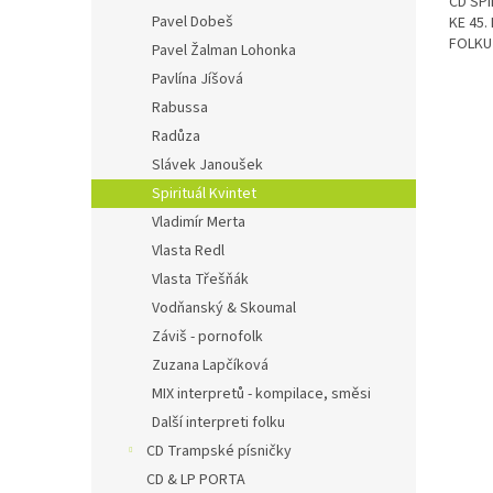
CD SPI
Pavel Dobeš
KE 45
FOLKU
Pavel Žalman Lohonka
Pavlína Jíšová
Rabussa
Radůza
Slávek Janoušek
Spirituál Kvintet
Vladimír Merta
Vlasta Redl
Vlasta Třešňák
Vodňanský & Skoumal
Záviš - pornofolk
Zuzana Lapčíková
MIX interpretů - kompilace, směsi
Další interpreti folku
CD Trampské písničky
CD & LP PORTA