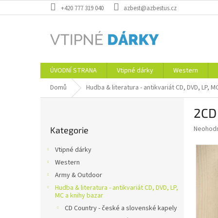
Přejít
+420 777 319 040
azbest@azbestus.cz
na
obsah
ÚVODNÍ STRANA
Vtipné dárky
Western
Domů
Hudba & literatura - antikvariát CD, DVD, LP, M
P
2CD
o
Přeskočit
s
Průměr
Neohod
Kategorie
kategorie
t
hodnoce
r
produkt
Vtipné dárky
a
je
Western
0,0
n
z
Army & Outdoor
n
5
í
Hudba & literatura - antikvariát CD, DVD, LP,
hvězdič
MC a knihy bazar
p
CD Country - české a slovenské kapely
a