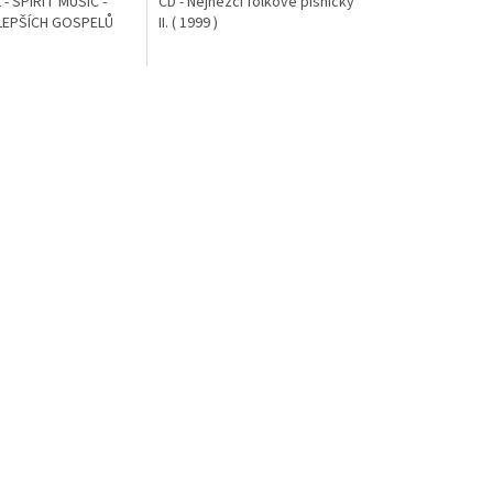
- SPIRIT MUSIC -
CD - Nejhezčí folkové písničky
LEPŠÍCH GOSPELŮ
II. ( 1999 )