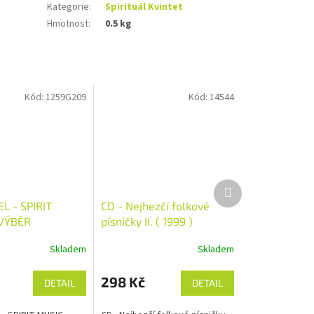
Kategorie
:
Spirituál Kvintet
Hmotnost
:
0.5 kg
Kód:
1259G209
Kód:
14544
Další
produkt
L - SPIRIT
CD - Nejhezčí folkové
 VÝBĚR
písničky II. ( 1999 )
ÍCH GOSPELŮ
Skladem
Skladem
298 Kč
DETAIL
DETAIL