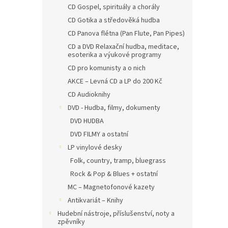
CD Gospel, spirituály a chorály
CD Gotika a středověká hudba
CD Panova flétna (Pan Flute, Pan Pipes)
CD a DVD Relaxační hudba, meditace,
esoterika a výukové programy
CD pro komunisty a o nich
AKCE – Levná CD a LP do 200 Kč
CD Audioknihy
DVD - Hudba, filmy, dokumenty
DVD HUDBA
DVD FILMY a ostatní
LP vinylové desky
Folk, country, tramp, bluegrass
Rock & Pop & Blues + ostatní
MC – Magnetofonové kazety
Antikvariát – Knihy
Hudební nástroje, příslušenství, noty a
zpěvníky