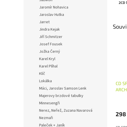
Jablkoň
2CD 
Jaromír Nohavica
Jaroslav Hutka
Jarret
Souvi
Jindra Kejak
Jiří Schmitzer
Josef Fousek
Jožka Černý
Karel Kryl
Karel Plíhal
Klíč
Lokálka
CD S
Máci, Jaroslav Samson Lenk
ARCHI
NARO
Majerovy brzdové tabulky
FOLK
Minnesengři
Nerez, Neřež, Zuzana Navarová
298
Nezmaři
Paleček + Janík