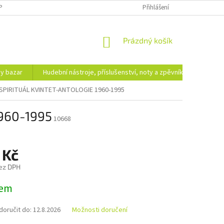
PODMÍNKY OCHRANY OSOBNÍCH ÚDAJŮ
DOPRAVA A PLATBA
Přihlášení
NÁKUPNÍ
Prázdný košík
KOŠÍK
hy bazar
Hudební nástroje, příslušenství, noty a zpěvníky
Ezote
 SPIRITUÁL KVINTET-ANTOLOGIE 1960-1995
960-1995
10668
 Kč
ez DPH
dem
oručit do:
12.8.2026
Možnosti doručení