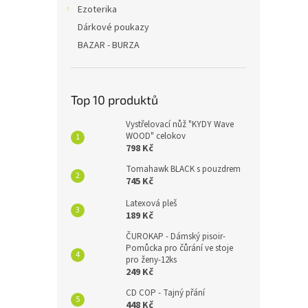
Ezoterika
Dárkové poukazy
BAZAR - BURZA
Top 10 produktů
Vystřelovací nůž "KYDY Wave
WOOD" celokov
798 Kč
Tomahawk BLACK s pouzdrem
745 Kč
Latexová pleš
189 Kč
ČUROKAP - Dámský pisoir-
Pomůcka pro čůrání ve stoje
pro ženy-12ks
249 Kč
CD COP - Tajný přání
448 Kč