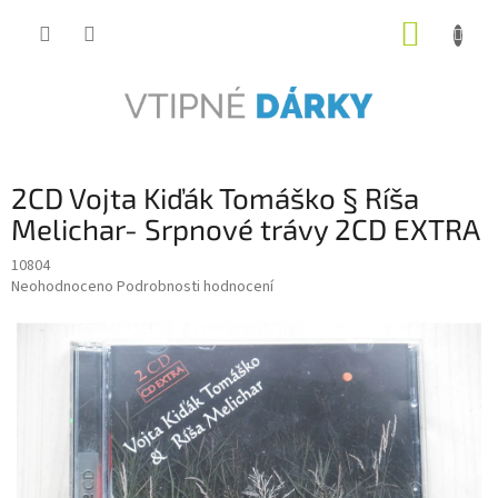
Přejít
NÁKUP
na
obsah
KOŠÍK
2CD Vojta Kiďák Tomáško § Ríša
Melichar- Srpnové trávy 2CD EXTRA
10804
Průměrné
Neohodnoceno
Podrobnosti hodnocení
hodnocení
produktu
je
0,0
z
5
hvězdiček.