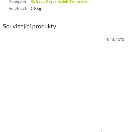
Kategorie
:
Roháči, Vojta Kiďák Tomáško
Hmotnost
:
0.5 kg
Související produkty
Kód:
10781