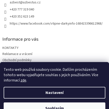
azbest
@
azbestus.cz
í
+420 777 319 040
+420 352 623 149
https://www.facebook.com/vtipne-darkyinfo-168415396612968/
Informace pro vás
KONTAKTY
Reklamace a vrácení
Obchodní podmínky
Podmínky ochrany osobních údajů
Tento web používá soubory cookie. Dalším procházením
Doprava a platba
tohoto webu vyjadřujete souhlas s jejich používáním. Více
informací
zde
.
Nastavení
Vytvořil Shoptet
Souhlasím
Copyright 2026
Vtipné dárky
. Všechna práva vyhrazena.