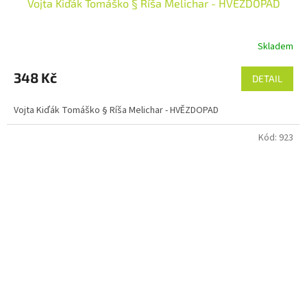
Vojta Kiďák Tomáško § Ríša Melichar - HVĚZDOPAD
Skladem
348 Kč
DETAIL
Vojta Kiďák Tomáško § Ríša Melichar - HVĚZDOPAD
Kód:
923