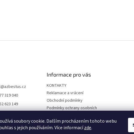
Informace pro vás
KONTAKTY
t
@
azbestus.cz
Reklamace a vrácení
77 319 040
Obchodní podmínky
52 623 149
Podmínky ochrany osobních
//www.facebook.co
údajů
ne-darkyinfo-16841
oužívá soubory cookie. Dalším procházením tohoto webu
Doprava a platba
12968/
ouhlas s jejich používáním. Více informací
zde
.