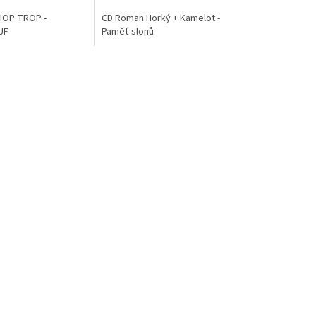
HOP TROP -
CD Roman Horký + Kamelot -
UF
Paměť slonů