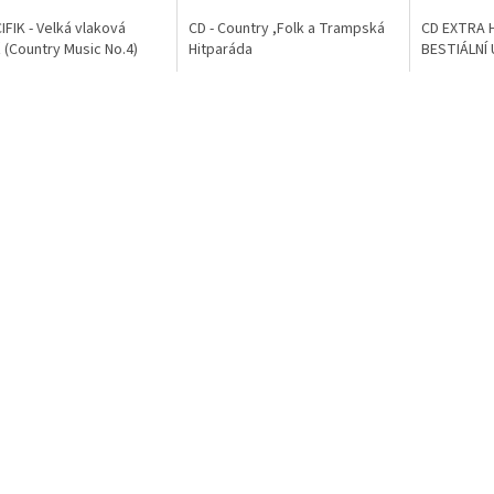
IFIK - Velká vlaková
CD - Country ,Folk a Trampská
CD EXTRA 
 (Country Music No.4)
Hitparáda
BESTIÁLNÍ 
ček.