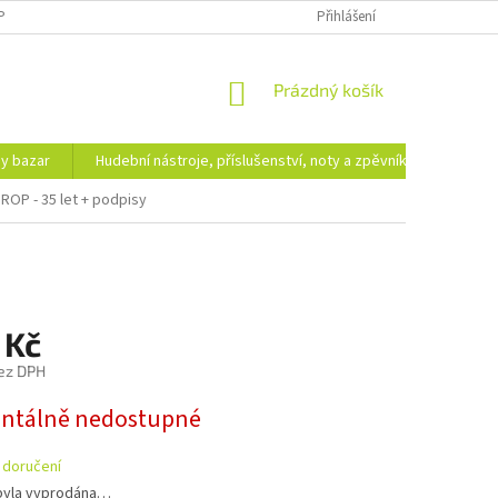
PODMÍNKY OCHRANY OSOBNÍCH ÚDAJŮ
DOPRAVA A PLATBA
Přihlášení
NÁKUPNÍ
Prázdný košík
KOŠÍK
hy bazar
Hudební nástroje, příslušenství, noty a zpěvníky
Ezote
ROP - 35 let + podpisy
 Kč
ez DPH
tálně nedostupné
 doručení
byla vyprodána…