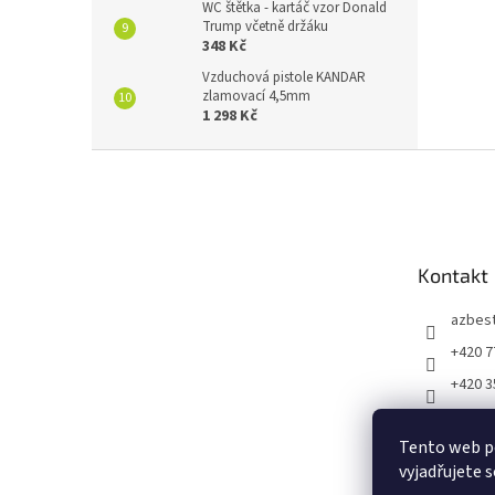
WC štětka - kartáč vzor Donald
Trump včetně držáku
348 Kč
Vzduchová pistole KANDAR
zlamovací 4,5mm
1 298 Kč
Z
á
p
a
t
Kontakt
í
azbes
+420 7
+420 3
https:
m/vtip
Tento web p
53966
vyjadřujete s