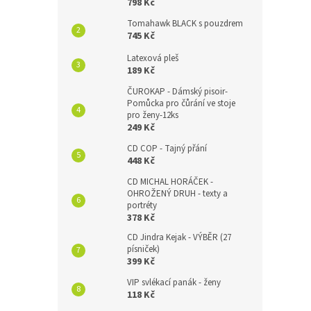
798 Kč
Tomahawk BLACK s pouzdrem
745 Kč
Latexová pleš
189 Kč
ČUROKAP - Dámský pisoir-
Pomůcka pro čůrání ve stoje
pro ženy-12ks
249 Kč
CD COP - Tajný přání
448 Kč
CD MICHAL HORÁČEK -
OHROŽENÝ DRUH - texty a
portréty
378 Kč
CD Jindra Kejak - VÝBĚR (27
písniček)
399 Kč
VIP svlékací panák - ženy
118 Kč