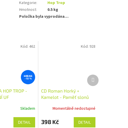
Kategorie
:
Hop Trop
Hmotnost
:
0.5 kg
Položka byla vyprodána…
Kód:
462
Kód:
928
Další
498 Kč
–10 %
produkt
A HOP TROP -
CD Roman Horký +
Í UF
Kamelot - Paměť slonů
Skladem
Momentálně nedostupné
398 Kč
DETAIL
DETAIL