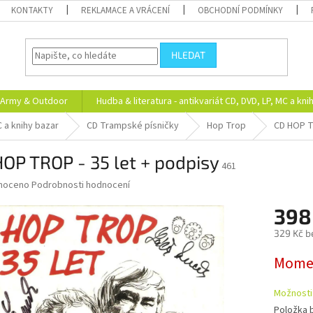
KONTAKTY
REKLAMACE A VRÁCENÍ
OBCHODNÍ PODMÍNKY
HLEDAT
Army & Outdoor
Hudba & literatura - antikvariát CD, DVD, LP, MC a kni
C a knihy bazar
CD Trampské písničky
Hop Trop
CD HOP T
OP TROP - 35 let + podpisy
461
né
noceno
Podrobnosti hodnocení
ní
398
u
329 Kč b
Měrná
Momen
cena:
ek.
Možnosti
Položka 