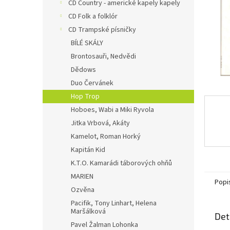
n
CD Country - americké kapely kapely
e
CD Folk a folklór
l
CD Trampské písničky
BÍLÉ SKÁLY
Brontosauři, Nedvědi
Dědows
Duo Červánek
Hop Trop
Hoboes, Wabi a Miki Ryvola
Jitka Vrbová, Akáty
Kamelot, Roman Horký
Kapitán Kid
K.T.O. Kamarádi táborových ohňů
MARIEN
Popi
Ozvěna
Pacifik, Tony Linhart, Helena
Maršálková
Det
Pavel Žalman Lohonka