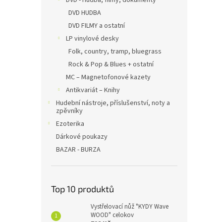
DVD - Hudba, filmy, dokumenty
DVD HUDBA
DVD FILMY a ostatní
LP vinylové desky
Folk, country, tramp, bluegrass
Rock & Pop & Blues + ostatní
MC – Magnetofonové kazety
Antikvariát – Knihy
Hudební nástroje, příslušenství, noty a
zpěvníky
Ezoterika
Dárkové poukazy
BAZAR - BURZA
Top 10 produktů
Vystřelovací nůž "KYDY Wave
WOOD" celokov