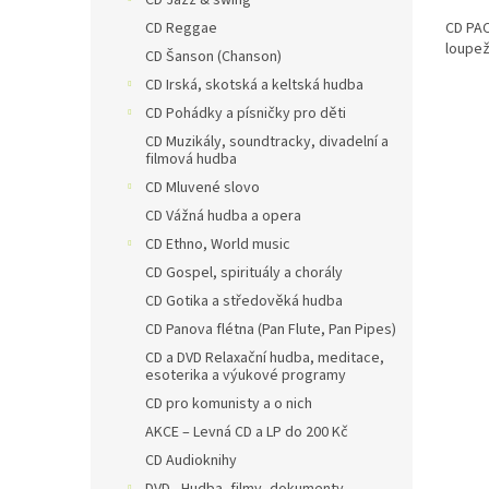
CD Jazz & swing
5,0
CD PAC
CD Reggae
z
loupež
5
CD Šanson (Chanson)
hvězdi
CD Irská, skotská a keltská hudba
CD Pohádky a písničky pro děti
CD Muzikály, soundtracky, divadelní a
filmová hudba
CD Mluvené slovo
CD Vážná hudba a opera
CD Ethno, World music
CD Gospel, spirituály a chorály
CD Gotika a středověká hudba
CD Panova flétna (Pan Flute, Pan Pipes)
CD a DVD Relaxační hudba, meditace,
esoterika a výukové programy
CD pro komunisty a o nich
AKCE – Levná CD a LP do 200 Kč
CD Audioknihy