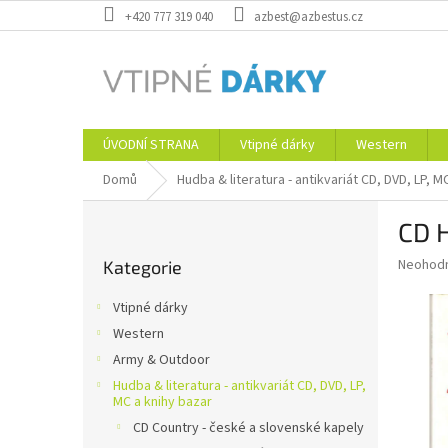
Přejít
+420 777 319 040
azbest@azbestus.cz
na
obsah
ÚVODNÍ STRANA
Vtipné dárky
Western
Domů
Hudba & literatura - antikvariát CD, DVD, LP, M
P
CD H
o
Přeskočit
s
Průměr
Neohod
Kategorie
kategorie
t
hodnoce
r
produkt
Vtipné dárky
a
je
Western
0,0
n
z
Army & Outdoor
n
5
í
Hudba & literatura - antikvariát CD, DVD, LP,
hvězdič
MC a knihy bazar
p
CD Country - české a slovenské kapely
a