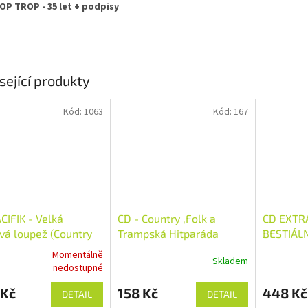
OP TROP - 35 let + podpisy
sející produkty
Kód:
1063
Kód:
167
CIFIK - Velká
CD - Country ,Folk a
CD EXTR
vá loupež (Country
Trampská Hitparáda
BESTIÁLN
 No.4)
Momentálně
Skladem
rné
nedostupné
cení
ktu
 Kč
158 Kč
448 Kč
DETAIL
DETAIL