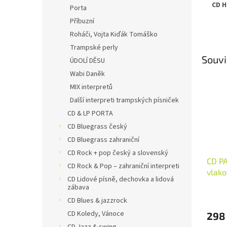
CD H
Porta
Příbuzní
Roháči, Vojta Kiďák Tomáško
Trampské perly
Souvi
ÚDOLÍ DĚSU
Wabi Daněk
MIX interpretů
Další interpreti trampských písniček
CD & LP PORTA
CD Bluegrass český
CD Bluegrass zahraniční
CD Rock + pop český a slovenský
CD PA
CD Rock & Pop – zahraniční interpreti
vlako
CD Lidové písně, dechovka a lidová
Music
zábava
Průmě
CD Blues & jazzrock
hodno
produ
CD Koledy, Vánoce
298
je