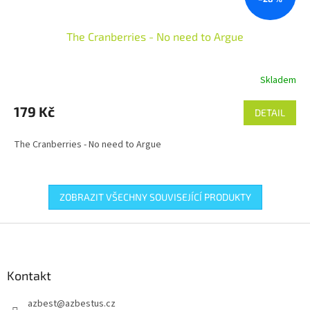
The Cranberries - No need to Argue
Skladem
179 Kč
DETAIL
The Cranberries - No need to Argue
ZOBRAZIT VŠECHNY SOUVISEJÍCÍ PRODUKTY
Z
á
p
a
Kontakt
t
azbest
@
azbestus.cz
í