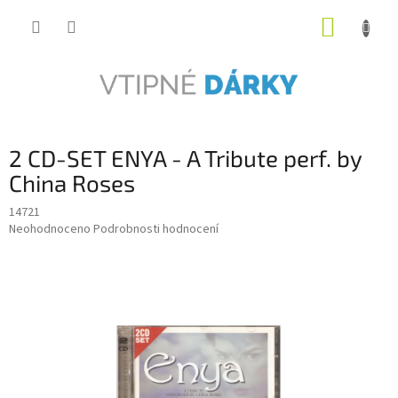
Přejít
NÁKUP
na
obsah
KOŠÍK
2 CD-SET ENYA - A Tribute perf. by
China Roses
14721
Průměrné
Neohodnoceno
Podrobnosti hodnocení
hodnocení
produktu
je
0,0
z
5
hvězdiček.