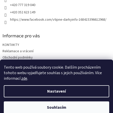
+420 777 319 040
+420 352 623 149
https://www.facebook.com/vtipne-darkyinfo-168415396612968/
Informace pro vás
KONTAKTY
Reklamace a vrácení
Obchodní podmínky
Podmínky ochrany osobních údajů
Tento web používá soubory cookie. Dalším procházením
Doprava a platba
tohoto webu vyjadřujete souhlas s jejich používáním. Více
informací
zde
.
Nastavení
Vytvořil Shoptet
Souhlasím
Copyright 2026
Vtipné dárky
. Všechna práva vyhrazena.