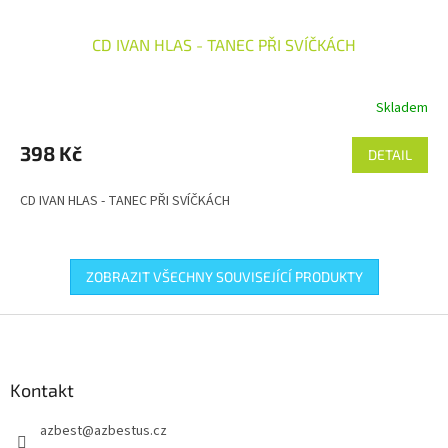
CD IVAN HLAS - TANEC PŘI SVÍČKÁCH
Skladem
398 Kč
DETAIL
CD IVAN HLAS - TANEC PŘI SVÍČKÁCH
ZOBRAZIT VŠECHNY SOUVISEJÍCÍ PRODUKTY
Z
á
p
a
Kontakt
t
azbest
@
azbestus.cz
í