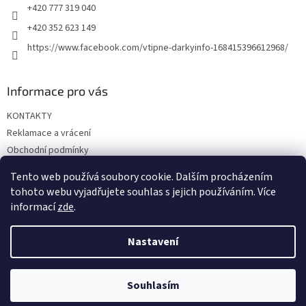
+420 777 319 040
+420 352 623 149
https://www.facebook.com/vtipne-darkyinfo-168415396612968/
Informace pro vás
KONTAKTY
Reklamace a vrácení
Obchodní podmínky
Podmínky ochrany osobních údajů
Tento web používá soubory cookie. Dalším procházením
Doprava a platba
tohoto webu vyjadřujete souhlas s jejich používáním. Více
informací
zde
.
Nastavení
Vytvořil Shoptet
Souhlasím
Copyright 2026
Vtipné dárky
. Všechna práva vyhrazena.