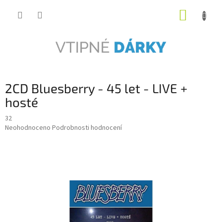
Přejít
NÁKUP
na
obsah
KOŠÍK
2CD Bluesberry - 45 let - LIVE +
hosté
32
Průměrné
Neohodnoceno
Podrobnosti hodnocení
hodnocení
produktu
je
0,0
z
5
hvězdiček.