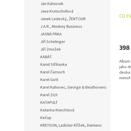
Jan Kalousek
Jana Kratochvílová
CD E
Janek Ledecký, ŽENTOUR
J.A.R., Monkey Business
JASNÁ PÁKA
Jiří Schelinger
398
Jiří Zmožek
KABÁT
Album 
Kamil Střihavka
jako d
Karel Černoch
deska 
mimoř
Karel Gott
Měls m
Karel Kahovec, George & Beathovens
že nej
objev. 
Karel Zich
KATAPULT
Katarína Knechtová
Kečup
KREYSON, Ladislav Křížek, Damiens