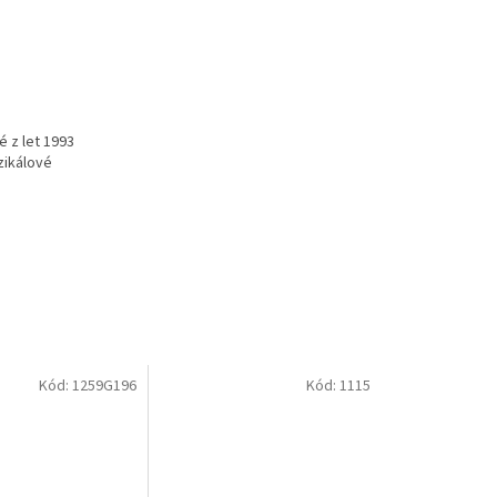
é z let 1993
zikálové
Kód:
1259G196
Kód:
1115