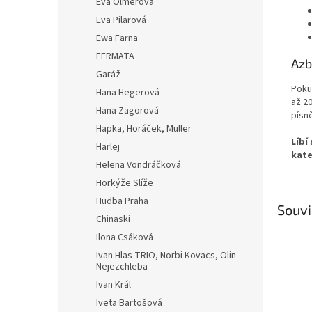
Eva Olmerová
Eva Pilarová
Ewa Farna
FERMATA
Azb
Garáž
Poku
Hana Hegerová
až 2
Hana Zagorová
písn
Hapka, Horáček, Müller
Líbí
Harlej
kate
Helena Vondráčková
Horkýže Slíže
Hudba Praha
Souvi
Chinaski
Ilona Csáková
Ivan Hlas TRIO, Norbi Kovacs, Olin
Nejezchleba
Ivan Král
Iveta Bartošová