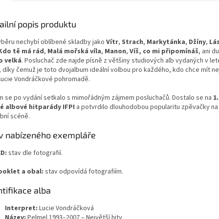
ailní popis produktu
ýběru nechybí oblíbené skladby jako
Vítr
,
Strach
,
Markytánka
,
Džíny
,
Lá
Kdo tě má rád
,
Malá mořská víla
,
Manon
,
Víš, co mi připomínáš
, ani d
o velká
. Posluchač zde najde písně z většiny studiových alb vydaných v le
, díky čemuž je toto dvojalbum ideální volbou pro každého, kdo chce mít n
 Lucie Vondráčkové pohromadě.
m se po vydání setkalo s mimořádným zájmem posluchačů. Dostalo se na
1
é albové hitparády IFPI
a potvrdilo dlouhodobou popularitu zpěvačky n
bní scéně.
v nabízeného exempláře
D:
stav dle fotografií.
ooklet a obal:
stav odpovídá fotografiím.
ntifikace alba
Interpret:
Lucie Vondráčková
Název:
Pelmel 1993–2007 – Největší hity