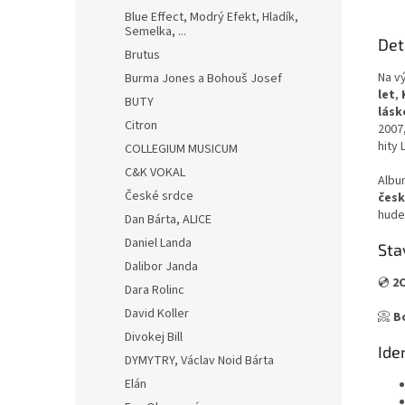
Blue Effect, Modrý Efekt, Hladík,
Semelka, ...
Det
Brutus
Na v
Burma Jones a Bohouš Josef
let
,
BUTY
lásk
Citron
2007
hity
COLLEGIUM MUSICUM
C&K VOKAL
Albu
České srdce
česk
hude
Dan Bárta, ALICE
Daniel Landa
Sta
Dalibor Janda
💿
2C
Dara Rolinc
David Koller
📀
B
Divokej Bill
Ide
DYMYTRY, Václav Noid Bárta
Elán