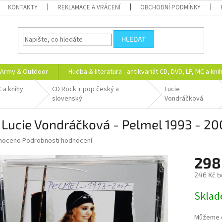
KONTAKTY
REKLAMACE A VRÁCENÍ
OBCHODNÍ PODMÍNKY
HLEDAT
Army & Outdoor
Hudba & literatura - antikvariát CD, DVD, LP, MC a kni
C a knihy
CD Rock + pop český a
Lucie
slovenský
Vondráčková
Lucie Vondráčková - Pelmel 1993 - 200
né
noceno
Podrobnosti hodnocení
ní
298
u
246 Kč b
Měrná
Skla
cena:
ek.
Můžeme d