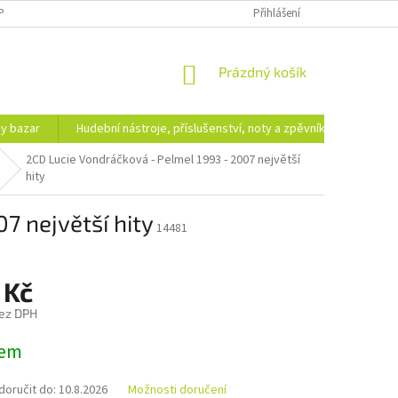
PODMÍNKY OCHRANY OSOBNÍCH ÚDAJŮ
DOPRAVA A PLATBA
Přihlášení
NÁKUPNÍ
Prázdný košík
KOŠÍK
hy bazar
Hudební nástroje, příslušenství, noty a zpěvníky
Ezote
2CD Lucie Vondráčková - Pelmel 1993 - 2007 největší
hity
7 největší hity
14481
 Kč
ez DPH
dem
oručit do:
10.8.2026
Možnosti doručení