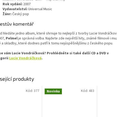
Rok vydání:
2007
Vydavatelství:
Universal Music
Žánr:
Český pop
estův komentář
d hledáte jedno album, které shrnuje to nejlepší z tvorby Lucie Vondráčkov
007,
Pelmel
je správná volba. Najdete zde největší hity, známé filmové i mu
ě a skladby, které dodnes patří k tomu nejúspěšnějšímu z českého popu.
 se vám Lucie Vondráčková? Prohlédněte si také další CD a DVD v
gorii
Lucie Vondráčková
.
sející produkty
Kód:
377
Kód:
483
Novinka