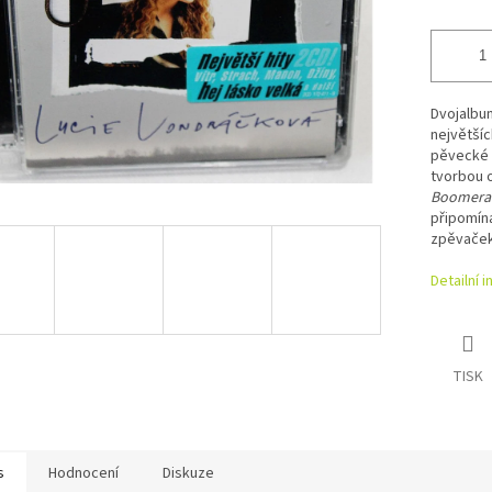
Dvojalb
největšíc
pěvecké k
tvorbou o
Boomera
připomína
zpěvaček
Detailní 
TISK
s
Hodnocení
Diskuze