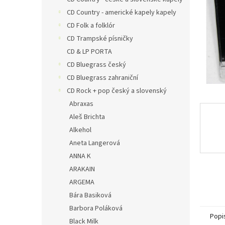
a
n
CD Country - americké kapely kapely
e
CD Folk a folklór
l
CD Trampské písničky
CD & LP PORTA
CD Bluegrass český
CD Bluegrass zahraniční
CD Rock + pop český a slovenský
Abraxas
Aleš Brichta
Alkehol
Aneta Langerová
ANNA K
ARAKAIN
ARGEMA
Bára Basiková
Barbora Poláková
Popi
Black Milk