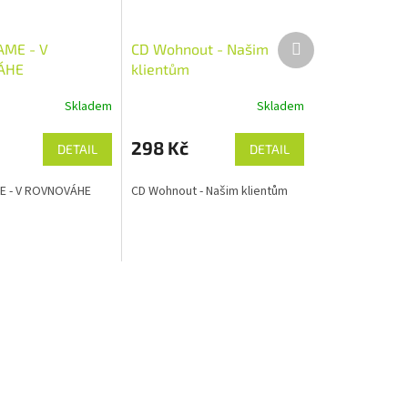
Další
AME - V
CD Wohnout - Našim
produkt
ÁHE
klientům
Skladem
Skladem
298 Kč
DETAIL
DETAIL
E - V ROVNOVÁHE
CD Wohnout - Našim klientům