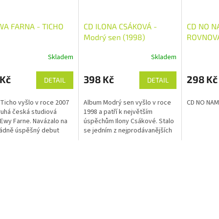
WA FARNA - TICHO
CD ILONA CSÁKOVÁ -
CD NO N
Modrý sen (1998)
ROVNOV
Skladem
Skladem
 Kč
398 Kč
298 Kč
DETAIL
DETAIL
Ticho vyšlo v roce 2007
Album Modrý sen vyšlo v roce
CD NO NAM
ruhá česká studiová
1998 a patří k největším
Ewy Farne. Navázalo na
úspěchům Ilony Csákové. Stalo
ádně úspěšný debut
se jedním z nejprodávanějších
ě vůbec rád a potvrdilo,
českých popových alb
de jen o jednorázový
devadesátých let a významně
Na...
upevnilo její...