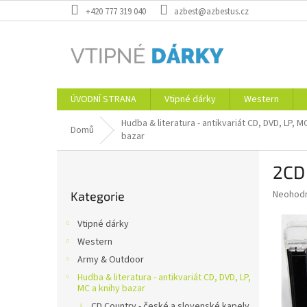
Přejít
+420 777 319 040
azbest@azbestus.cz
na
obsah
ÚVODNÍ STRANA
Vtipné dárky
Western
Hudba & literatura - antikvariát CD, DVD, LP, M
Domů
bazar
P
2CD 
o
Přeskočit
s
Průměr
Neohod
Kategorie
kategorie
t
hodnoce
r
produkt
Vtipné dárky
a
je
Western
0,0
n
z
Army & Outdoor
n
5
í
Hudba & literatura - antikvariát CD, DVD, LP,
hvězdič
MC a knihy bazar
p
CD Country - české a slovenské kapely