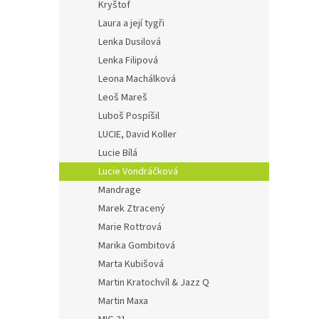
Kryštof
Laura a její tygři
Lenka Dusilová
Lenka Filipová
Leona Machálková
Leoš Mareš
Luboš Pospíšil
LUCIE, David Koller
Lucie Bílá
Lucie Vondráčková
Mandrage
Marek Ztracený
Marie Rottrová
Marika Gombitová
Marta Kubišová
Martin Kratochvíl & Jazz Q
Martin Maxa