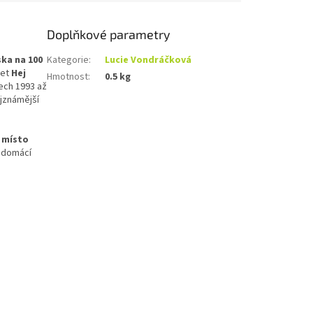
Doplňkové parametry
ska na 100
Kategorie
:
Lucie Vondráčková
uet
Hej
Hmotnost
:
0.5 kg
tech 1993 až
ejznámější
. místo
a domácí