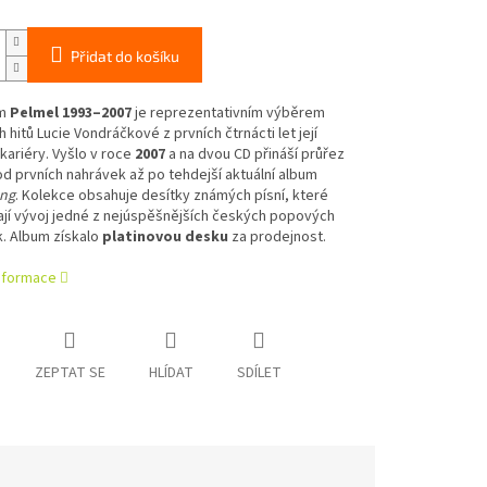
Přidat do košíku
um
Pelmel 1993–2007
je reprezentativním výběrem
h hitů Lucie Vondráčkové z prvních čtrnácti let její
ariéry. Vyšlo v roce
2007
a na dvou CD přináší průřez
d prvních nahrávek až po tehdejší aktuální album
ng
. Kolekce obsahuje desítky známých písní, které
jí vývoj jedné z nejúspěšnějších českých popových
. Album získalo
platinovou desku
za prodejnost.
informace
ZEPTAT SE
HLÍDAT
SDÍLET