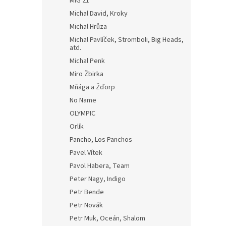
MIG 21
Michal David, Kroky
Michal Hrůza
Michal Pavlíček, Stromboli, Big Heads,
atd.
Michal Penk
Miro Žbirka
Mňága a Žďorp
No Name
OLYMPIC
Orlík
Pancho, Los Panchos
Pavel Vítek
Pavol Habera, Team
Peter Nagy, Indigo
Petr Bende
Petr Novák
Petr Muk, Oceán, Shalom