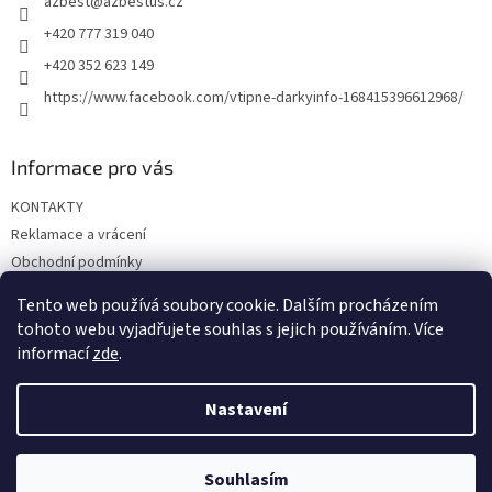
azbest
@
azbestus.cz
í
+420 777 319 040
+420 352 623 149
https://www.facebook.com/vtipne-darkyinfo-168415396612968/
Informace pro vás
KONTAKTY
Reklamace a vrácení
Obchodní podmínky
Podmínky ochrany osobních údajů
Tento web používá soubory cookie. Dalším procházením
Doprava a platba
tohoto webu vyjadřujete souhlas s jejich používáním. Více
informací
zde
.
Nastavení
Vytvořil Shoptet
Souhlasím
Copyright 2026
Vtipné dárky
. Všechna práva vyhrazena.