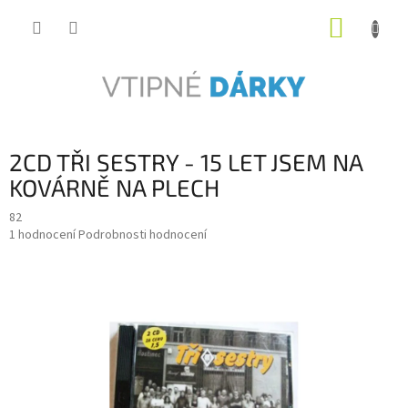
Přejít
NÁKUP
na
obsah
KOŠÍK
2CD TŘI SESTRY - 15 LET JSEM NA
KOVÁRNĚ NA PLECH
82
Průměrné
1 hodnocení
Podrobnosti hodnocení
hodnocení
produktu
je
5,0
z
5
hvězdiček.