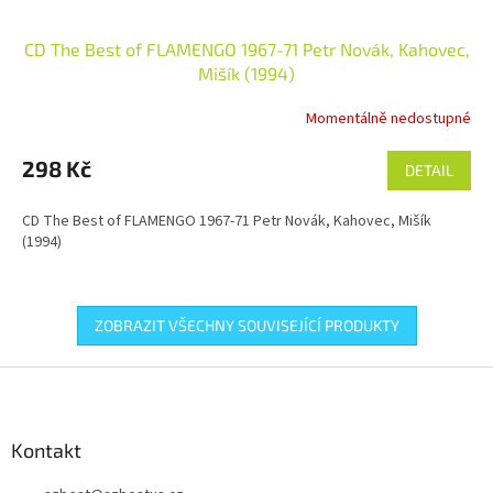
CD The Best of FLAMENGO 1967-71 Petr Novák, Kahovec,
Mišík (1994)
Momentálně nedostupné
298 Kč
DETAIL
CD The Best of FLAMENGO 1967-71 Petr Novák, Kahovec, Mišík
(1994)
ZOBRAZIT VŠECHNY SOUVISEJÍCÍ PRODUKTY
Z
á
p
a
Kontakt
t