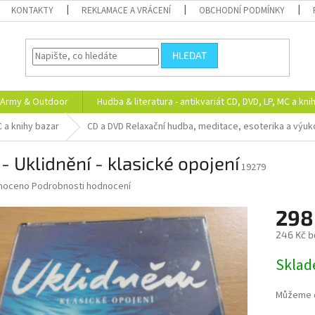
KONTAKTY
REKLAMACE A VRÁCENÍ
OBCHODNÍ PODMÍNKY
HLEDAT
Army & Outdoor
Hudba & literatura - antikvariát CD, DVD, LP, MC a kni
C a knihy bazar
CD a DVD Relaxační hudba, meditace, esoterika a výu
- Uklidnění - klasické opojení
19279
né
noceno
Podrobnosti hodnocení
ní
298
u
246 Kč b
Měrná
Skla
cena:
ek.
Můžeme d