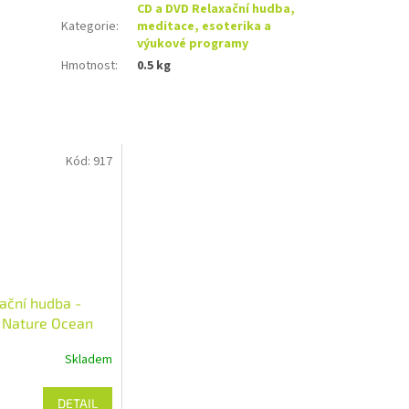
CD a DVD Relaxační hudba,
Kategorie
:
meditace, esoterika a
výukové programy
Hmotnost
:
0.5 kg
Kód:
917
ační hudba -
 Nature Ocean
Skladem
DETAIL