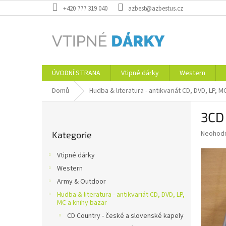
Přejít
+420 777 319 040
azbest@azbestus.cz
na
obsah
ÚVODNÍ STRANA
Vtipné dárky
Western
Domů
Hudba & literatura - antikvariát CD, DVD, LP, M
P
3CD 
o
Přeskočit
s
Průměr
Neohod
Kategorie
kategorie
t
hodnoce
r
produkt
Vtipné dárky
a
je
Western
0,0
n
z
Army & Outdoor
n
5
í
Hudba & literatura - antikvariát CD, DVD, LP,
hvězdič
MC a knihy bazar
p
CD Country - české a slovenské kapely
a