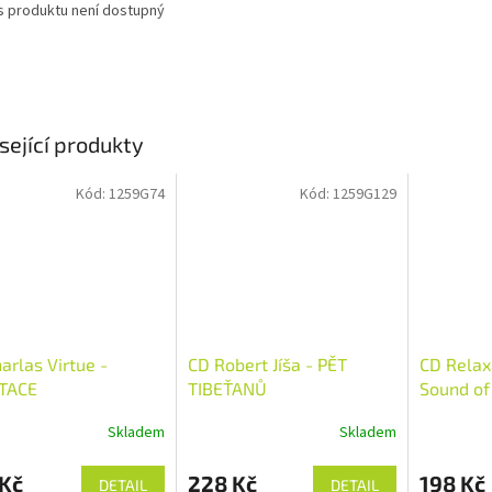
s produktu není dostupný
sející produkty
Kód:
1259G74
Kód:
1259G129
arlas Virtue -
CD Robert Jíša - PĚT
CD Relax
TACE
TIBEŤANŮ
Sound of
Waves
Skladem
Skladem
 Kč
228 Kč
198 Kč
DETAIL
DETAIL