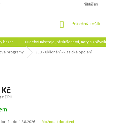
PODMÍNKY OCHRANY OSOBNÍCH ÚDAJŮ
DOPRAVA A PLATBA
Přihlášení
NÁKUPNÍ
Prázdný košík
KOŠÍK
hy bazar
Hudební nástroje, příslušenství, noty a zpěvníky
Ezote
kové programy
3CD - Uklidnění - klasické opojení
 Kč
ez DPH
dem
oručit do:
12.8.2026
Možnosti doručení