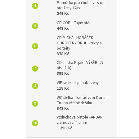
Pomůcka pro čůrání ve stoje
pro ženy-12ks
249 Kč
CD COP - Tajný přání
448 Kč
CD MICHAL HORÁČEK -
OHROŽENÝ DRUH - texty a
portréty
378 Kč
CD Jindra Kejak - VÝBĚR (27
písniček)
399 Kč
VIP svlékací panák - ženy
118 Kč
WC štětka - kartáč vzor Donald
Trump včetně držáku
348 Kč
Vzduchová pistole KANDAR
zlamovací 4,5mm
1 298 Kč