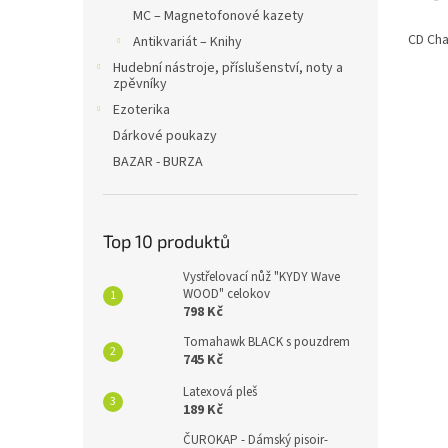
MC – Magnetofonové kazety
CD Cha
Antikvariát – Knihy
Hudební nástroje, příslušenství, noty a
zpěvníky
Ezoterika
Dárkové poukazy
BAZAR - BURZA
Top 10 produktů
Vystřelovací nůž "KYDY Wave
WOOD" celokov
798 Kč
Tomahawk BLACK s pouzdrem
745 Kč
Latexová pleš
189 Kč
ČUROKAP - Dámský pisoir-