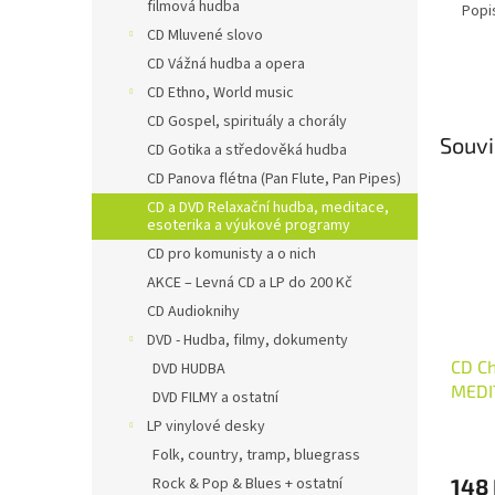
filmová hudba
Popi
CD Mluvené slovo
CD Vážná hudba a opera
CD Ethno, World music
CD Gospel, spirituály a chorály
Souvi
CD Gotika a středověká hudba
CD Panova flétna (Pan Flute, Pan Pipes)
CD a DVD Relaxační hudba, meditace,
esoterika a výukové programy
CD pro komunisty a o nich
AKCE – Levná CD a LP do 200 Kč
CD Audioknihy
DVD - Hudba, filmy, dokumenty
CD Ch
DVD HUDBA
MEDI
DVD FILMY a ostatní
LP vinylové desky
Folk, country, tramp, bluegrass
148
Rock & Pop & Blues + ostatní