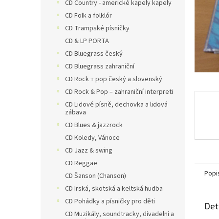
n
CD Country - americké kapely kapely
e
CD Folk a folklór
l
CD Trampské písničky
CD & LP PORTA
CD Bluegrass český
CD Bluegrass zahraniční
CD Rock + pop český a slovenský
CD Rock & Pop – zahraniční interpreti
CD Lidové písně, dechovka a lidová
zábava
CD Blues & jazzrock
CD Koledy, Vánoce
CD Jazz & swing
CD Reggae
Popi
CD Šanson (Chanson)
CD Irská, skotská a keltská hudba
CD Pohádky a písničky pro děti
Det
CD Muzikály, soundtracky, divadelní a