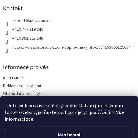
p
a
Kontakt
t
azbest
@
azbestus.cz
í
+420 777 319 040
+420 352 623 149
https://www.facebook.com/vtipne-darkyinfo-168415396612968/
Informace pro vás
KONTAKTY
Reklamace a vrácení
Obchodní podmínky
Podmínky ochrany osobních údajů
Tento web používá soubory cookie. Dalším procházením
Doprava a platba
tohoto webu vyjadřujete souhlas s jejich používáním. Více
informací
zde
.
Nastavení
Vytvořil Shoptet