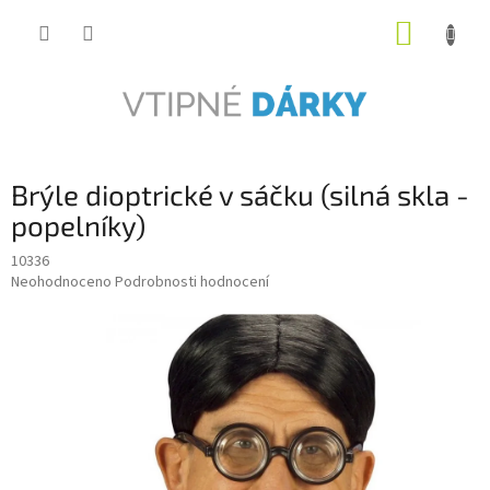
Přejít
NÁKUP
na
obsah
KOŠÍK
Brýle dioptrické v sáčku (silná skla -
popelníky)
10336
Průměrné
Neohodnoceno
Podrobnosti hodnocení
hodnocení
produktu
je
0,0
z
5
hvězdiček.