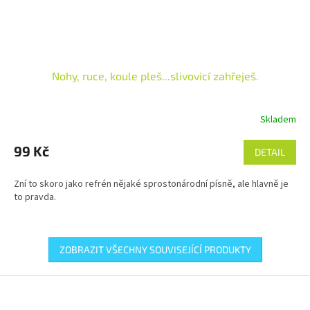
Nohy, ruce, koule pleš...slivovicí zahřeješ.
Skladem
99 Kč
DETAIL
Zní to skoro jako refrén nějaké sprostonárodní písně, ale hlavně je
to pravda.
ZOBRAZIT VŠECHNY SOUVISEJÍCÍ PRODUKTY
Z
á