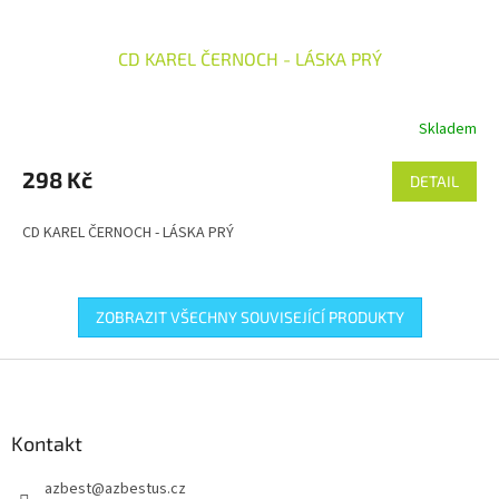
CD KAREL ČERNOCH - LÁSKA PRÝ
Skladem
298 Kč
DETAIL
CD KAREL ČERNOCH - LÁSKA PRÝ
ZOBRAZIT VŠECHNY SOUVISEJÍCÍ PRODUKTY
Z
á
p
a
Kontakt
t
azbest
@
azbestus.cz
í