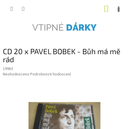
Přejít
NÁKUP
na
obsah
KOŠÍK
CD 20 x PAVEL BOBEK - Bůh má mě
rád
19963
Průměrné
Neohodnoceno
Podrobnosti hodnocení
hodnocení
produktu
je
0,0
z
5
hvězdiček.