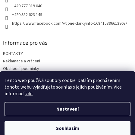
+420 777 319 040
+420 352 623 149
https://www.facebook.com/vtipne-darkyinfo-168415396612968/
Informace pro vás
KONTAKTY
Reklamace a vrácení
Obchodní podmínky
Podmínky ochrany osobních údajů
Tento web používá soubory cookie. Dalším procházením
Doprava a platba
tohoto webu vyjadřujete souhlas s jejich používáním. Více
informací
zde
.
Nastavení
Vytvořil Shoptet
Souhlasím
Copyright 2026
Vtipné dárky
. Všechna práva vyhrazena.