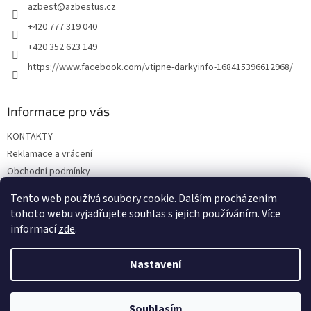
azbest
@
azbestus.cz
í
+420 777 319 040
+420 352 623 149
https://www.facebook.com/vtipne-darkyinfo-168415396612968/
Informace pro vás
KONTAKTY
Reklamace a vrácení
Obchodní podmínky
Podmínky ochrany osobních údajů
Tento web používá soubory cookie. Dalším procházením
Doprava a platba
tohoto webu vyjadřujete souhlas s jejich používáním. Více
informací
zde
.
Nastavení
Vytvořil Shoptet
Souhlasím
Copyright 2026
Vtipné dárky
. Všechna práva vyhrazena.