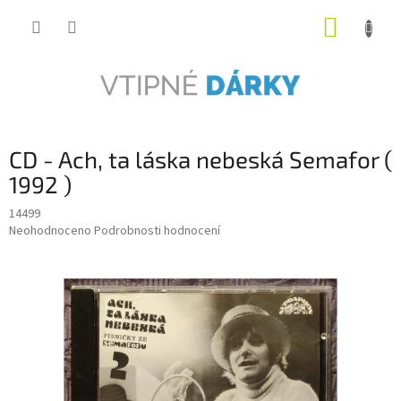
Přejít
NÁKUP
na
obsah
KOŠÍK
CD - Ach, ta láska nebeská Semafor (
1992 )
14499
Průměrné
Neohodnoceno
Podrobnosti hodnocení
hodnocení
produktu
je
0,0
z
5
hvězdiček.