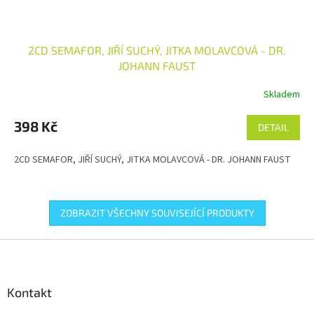
2CD SEMAFOR, JIŘÍ SUCHÝ, JITKA MOLAVCOVÁ - DR.
JOHANN FAUST
Skladem
398 Kč
DETAIL
2CD SEMAFOR, JIŘÍ SUCHÝ, JITKA MOLAVCOVÁ - DR. JOHANN FAUST
ZOBRAZIT VŠECHNY SOUVISEJÍCÍ PRODUKTY
Z
á
p
a
Kontakt
t