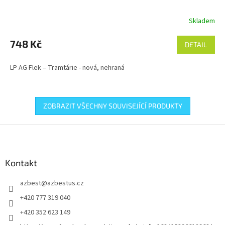
Skladem
748 Kč
DETAIL
LP AG Flek – Tramtárie - nová, nehraná
ZOBRAZIT VŠECHNY SOUVISEJÍCÍ PRODUKTY
Z
á
p
a
Kontakt
t
azbest
@
azbestus.cz
í
+420 777 319 040
+420 352 623 149