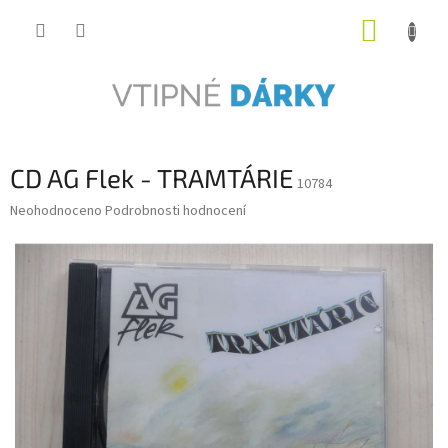
Přejít
NÁKUP
na
obsah
KOŠÍK
CD AG Flek - TRAMTÁRIE
10784
Průměrné
Neohodnoceno
Podrobnosti hodnocení
hodnocení
produktu
je
0,0
z
5
hvězdiček.