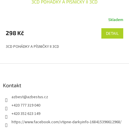
3CD POHÁDKY A PÍSNIČKY II 3CD
Skladem
298 Kč
DETAIL
3CD POHÁDKY A PÍSNIČKY II 3CD
Z
á
p
a
Kontakt
t
azbest
@
azbestus.cz
í
+420 777 319 040
+420 352 623 149
https://www.facebook.com/vtipne-darkyinfo-168415396612968/