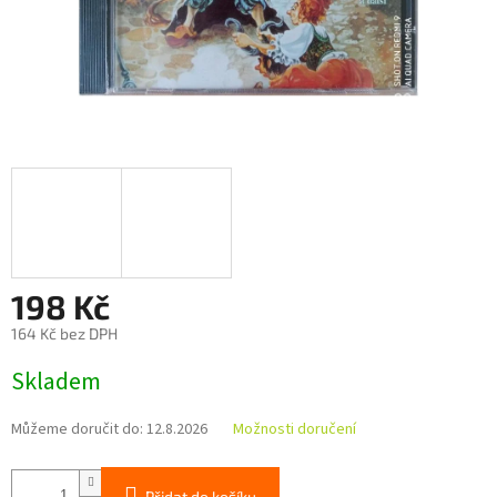
198 Kč
164 Kč bez DPH
Měrná
Skladem
cena:
Můžeme doručit do:
12.8.2026
Možnosti doručení
Přidat do košíku