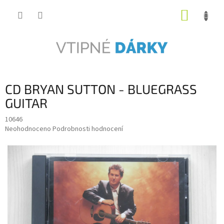
Přejít
NÁKUP
na
obsah
KOŠÍK
CD BRYAN SUTTON - BLUEGRASS
GUITAR
10646
Průměrné
Neohodnoceno
Podrobnosti hodnocení
hodnocení
produktu
je
0,0
z
5
hvězdiček.