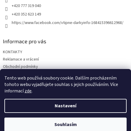
+420 777 319 040
+420 352 623 149
https://www.facebook.com/vtipne-darkyinfo-168415396612968/
Informace pro vás
KONTAKTY
Reklamace a vrácení
Obchodní podmínky
Podmínky ochrany osobních údajů
Tento web používá soubory cookie. Dalším procházením
Doprava a platba
tohoto webu vyjadřujete souhlas s jejich používáním. Více
informací
zde
.
Nastavení
Vytvořil Shoptet
Souhlasím
Copyright 2026
Vtipné dárky
. Všechna práva vyhrazena.