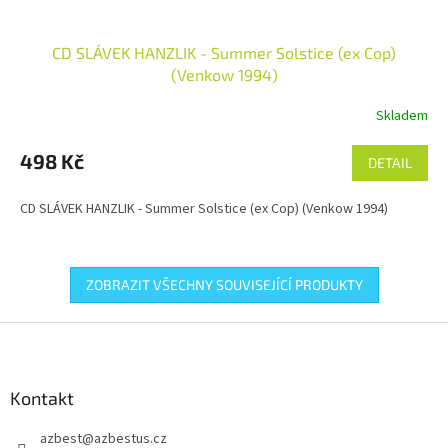
CD SLÁVEK HANZLIK - Summer Solstice (ex Cop)
(Venkow 1994)
Skladem
498 Kč
DETAIL
CD SLÁVEK HANZLIK - Summer Solstice (ex Cop) (Venkow 1994)
ZOBRAZIT VŠECHNY SOUVISEJÍCÍ PRODUKTY
Z
á
p
a
Kontakt
t
azbest
@
azbestus.cz
í