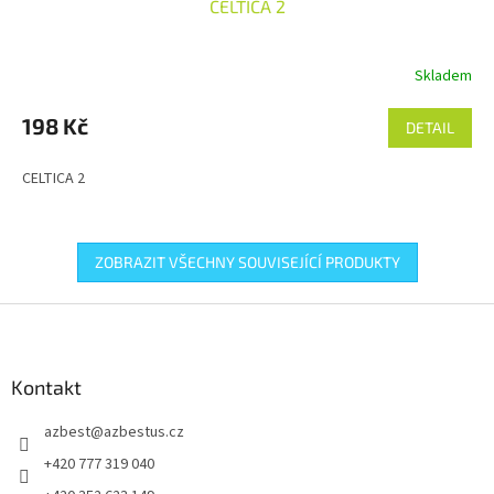
CELTICA 2
Skladem
198 Kč
DETAIL
CELTICA 2
ZOBRAZIT VŠECHNY SOUVISEJÍCÍ PRODUKTY
Z
á
p
a
Kontakt
t
azbest
@
azbestus.cz
í
+420 777 319 040