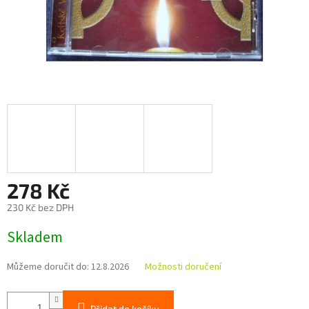
278 Kč
230 Kč bez DPH
Měrná
Skladem
cena:
Můžeme doručit do:
12.8.2026
Možnosti doručení
Přidat do košíku