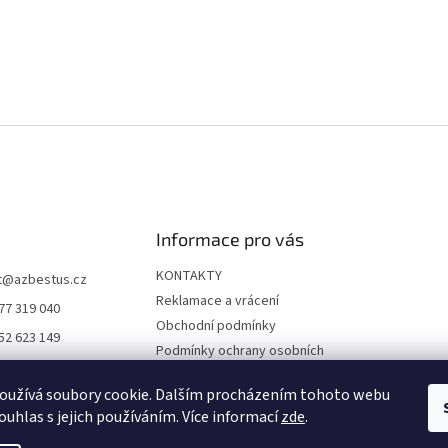
Informace pro vás
KONTAKTY
t
@
azbestus.cz
Reklamace a vrácení
77 319 040
Obchodní podmínky
52 623 149
Podmínky ochrany osobních
//www.facebook.co
údajů
ne-darkyinfo-16841
oužívá soubory cookie. Dalším procházením tohoto webu
Doprava a platba
12968/
ouhlas s jejich používáním. Více informací
zde
.