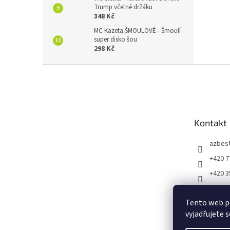
Trump včetně držáku
348 Kč
MC Kazeta ŠMOULOVÉ - Šmoulí
super disko šou
298 Kč
Z
á
p
a
t
Kontakt
í
azbes
+420 7
+420 3
https:
m/vtip
Tento web p
53966
vyjadřujete s