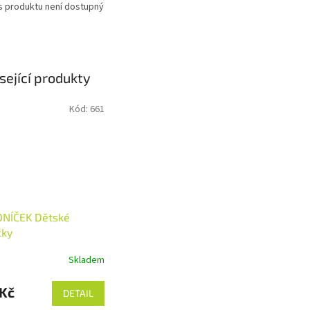
s produktu není dostupný
sející produkty
Kód:
661
ONÍČEK Dětské
čky
Skladem
 Kč
DETAIL