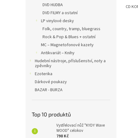
DVD HUDBA
CD KON
DVD FILMY a ostatní
LP vinylové desky
Folk, country, tramp, bluegrass
Rock & Pop & Blues + ostatní
MC – Magnetofonové kazety
Antikvariát – Knihy
Hudební nástroje, příslušenství, noty a
zpěvníky
Ezoterika
Dárkové poukazy
BAZAR - BURZA
Top 10 produktů
Vystřelovací nůž "KYDY Wave
WOOD" celokov
798 Kč