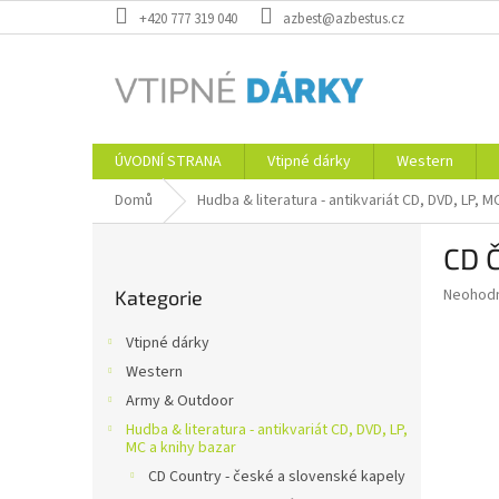
Přejít
+420 777 319 040
azbest@azbestus.cz
na
obsah
ÚVODNÍ STRANA
Vtipné dárky
Western
Domů
Hudba & literatura - antikvariát CD, DVD, LP, M
P
CD Č
o
Přeskočit
s
Průměr
Neohod
Kategorie
kategorie
t
hodnoce
r
produkt
Vtipné dárky
a
je
Western
0,0
n
z
Army & Outdoor
n
5
í
Hudba & literatura - antikvariát CD, DVD, LP,
hvězdič
MC a knihy bazar
p
CD Country - české a slovenské kapely
a