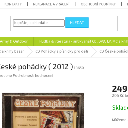
KONTAKTY
REKLAMACE A VRÁCENÍ
OBCHODNÍ PODMÍNKY
HLEDAT
Army & Outdoor
Hudba & literatura - antikvariát CD, DVD, LP, MC a kni
C a knihy bazar
CD Pohádky a písničky pro děti
CD České pohádk
eské pohádky ( 2012 )
13650
né
noceno
Podrobnosti hodnocení
ní
249
u
206 Kč b
Měrná
Skla
cena:
ek.
Můžeme d