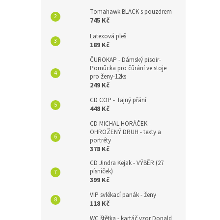
Tomahawk BLACK s pouzdrem
745 Kč
Latexová pleš
189 Kč
ČUROKAP - Dámský pisoir-
Pomůcka pro čůrání ve stoje
pro ženy-12ks
249 Kč
CD COP - Tajný přání
448 Kč
CD MICHAL HORÁČEK -
OHROŽENÝ DRUH - texty a
portréty
378 Kč
CD Jindra Kejak - VÝBĚR (27
písniček)
399 Kč
VIP svlékací panák - ženy
118 Kč
WC štětka - kartáč vzor Donald