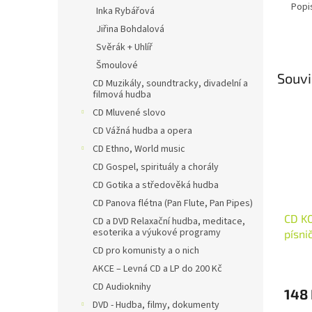
Popi
Inka Rybářová
Jiřina Bohdalová
Svěrák + Uhlíř
Šmoulové
Souvi
CD Muzikály, soundtracky, divadelní a
filmová hudba
CD Mluvené slovo
CD Vážná hudba a opera
CD Ethno, World music
CD Gospel, spirituály a chorály
CD Gotika a středověká hudba
CD Panova flétna (Pan Flute, Pan Pipes)
CD K
CD a DVD Relaxační hudba, meditace,
esoterika a výukové programy
písni
CD pro komunisty a o nich
AKCE – Levná CD a LP do 200 Kč
CD Audioknihy
148
DVD - Hudba, filmy, dokumenty