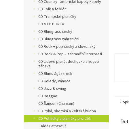
n
CD Country - americké kapely kapely
e
CD Folk a folklór
l
CD Trampské písničky
CD & LP PORTA
CD Bluegrass český
CD Bluegrass zahraniční
CD Rock + pop český a slovenský
CD Rock & Pop – zahraniční interpreti
CD Lidové písně, dechovka a lidová
zábava
CD Blues & jazzrock
CD Koledy, Vánoce
CD Jazz & swing
CD Reggae
Popi
CD Šanson (Chanson)
CD Irská, skotská a keltská hudba
CD Pohádky a písničky pro děti
Det
Dáda Patrasová