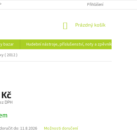
PODMÍNKY OCHRANY OSOBNÍCH ÚDAJŮ
DOPRAVA A PLATBA
Přihlášení
NÁKUPNÍ
Prázdný košík
KOŠÍK
hy bazar
Hudební nástroje, příslušenství, noty a zpěvníky
Ezote
y ( 2012 )
 Kč
ez DPH
dem
oručit do:
11.8.2026
Možnosti doručení