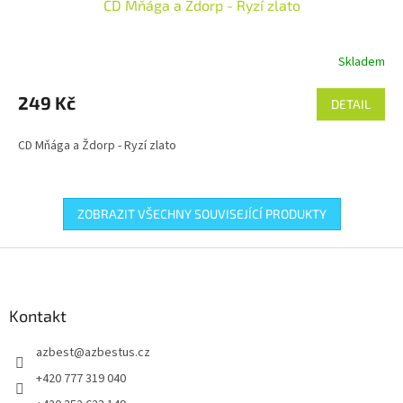
CD Mňága a Ždorp - Ryzí zlato
Skladem
249 Kč
DETAIL
CD Mňága a Ždorp - Ryzí zlato
ZOBRAZIT VŠECHNY SOUVISEJÍCÍ PRODUKTY
Z
á
p
a
Kontakt
t
azbest
@
azbestus.cz
í
+420 777 319 040