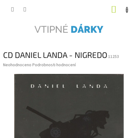
Přejít
NÁKUP
na
obsah
KOŠÍK
CD DANIEL LANDA - NIGREDO
11253
Průměrné
Neohodnoceno
Podrobnosti hodnocení
hodnocení
produktu
je
0,0
z
5
hvězdiček.