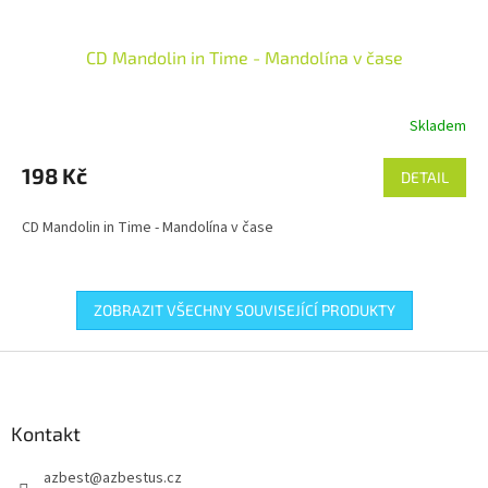
CD Mandolin in Time - Mandolína v čase
Skladem
198 Kč
DETAIL
CD Mandolin in Time - Mandolína v čase
ZOBRAZIT VŠECHNY SOUVISEJÍCÍ PRODUKTY
Z
á
p
a
Kontakt
t
azbest
@
azbestus.cz
í