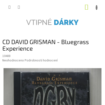
Přejít
NÁKUP
na
obsah
KOŠÍK
CD DAVID GRISMAN - Bluegrass
Experience
10488
Průměrné
Neohodnoceno
Podrobnosti hodnocení
hodnocení
produktu
je
0,0
z
5
hvězdiček.