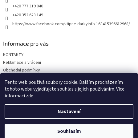
+420 777 319 040
+420 352 623 149
https://www.facebook.com/vtipne-darkyinfo-168415396612968/
Informace pro vás
KONTAKTY
Reklamace a vrácení
Obchodní podmínky
Podmínky ochrany osobních údajů
Tento web používá soubory cookie. Dalším procházením
Doprava a platba
tohoto webu vyjadřujete souhlas s jejich používáním. Více
informací
zde
.
Nastavení
Vytvořil Shoptet
Souhlasím
Copyright 2026
Vtipné dárky
. Všechna práva vyhrazena.