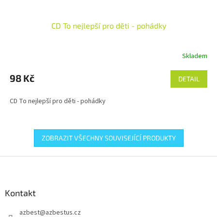
CD To nejlepší pro děti - pohádky
Skladem
98 Kč
DETAIL
CD To nejlepší pro děti - pohádky
ZOBRAZIT VŠECHNY SOUVISEJÍCÍ PRODUKTY
Z
á
p
a
Kontakt
t
azbest
@
azbestus.cz
í