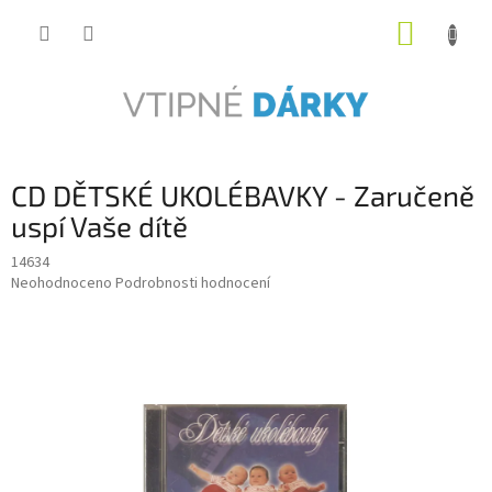
Přejít
NÁKUP
na
obsah
KOŠÍK
CD DĚTSKÉ UKOLÉBAVKY - Zaručeně
uspí Vaše dítě
14634
Průměrné
Neohodnoceno
Podrobnosti hodnocení
hodnocení
produktu
je
0,0
z
5
hvězdiček.