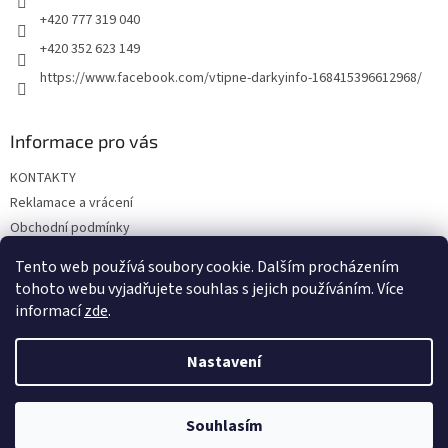
+420 777 319 040
+420 352 623 149
https://www.facebook.com/vtipne-darkyinfo-168415396612968/
Informace pro vás
KONTAKTY
Reklamace a vrácení
Obchodní podmínky
Podmínky ochrany osobních údajů
Tento web používá soubory cookie. Dalším procházením
Doprava a platba
tohoto webu vyjadřujete souhlas s jejich používáním. Více
informací
zde
.
Nastavení
Vytvořil Shoptet
Souhlasím
Copyright 2026
Vtipné dárky
. Všechna práva vyhrazena.