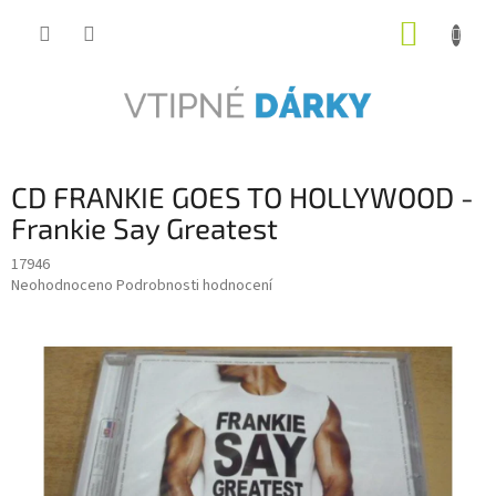
Přejít
NÁKUP
na
obsah
KOŠÍK
CD FRANKIE GOES TO HOLLYWOOD -
Frankie Say Greatest
17946
Průměrné
Neohodnoceno
Podrobnosti hodnocení
hodnocení
produktu
je
0,0
z
5
hvězdiček.