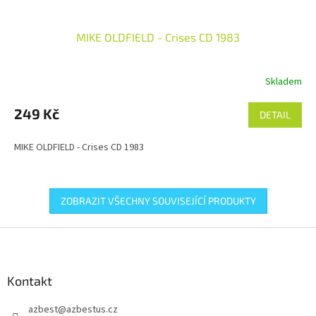
MIKE OLDFIELD - Crises CD 1983
Skladem
249 Kč
DETAIL
MIKE OLDFIELD - Crises CD 1983
ZOBRAZIT VŠECHNY SOUVISEJÍCÍ PRODUKTY
Z
á
p
a
Kontakt
t
azbest
@
azbestus.cz
í