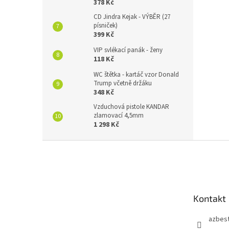
378 Kč
CD Jindra Kejak - VÝBĚR (27
písniček)
399 Kč
VIP svlékací panák - ženy
118 Kč
WC štětka - kartáč vzor Donald
Trump včetně držáku
348 Kč
Vzduchová pistole KANDAR
zlamovací 4,5mm
1 298 Kč
Z
á
p
a
t
Kontakt
í
azbes