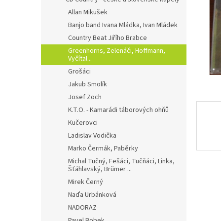
a
n
Allan Mikušek
e
Banjo band Ivana Mládka, Ivan Mládek
l
Country Beat Jiřího Brabce
Greenhorns, Zelenáči, Hoffmann,
Vyčítal...
Grošáci
Jakub Smolík
Josef Zoch
K.T.O. - Kamarádi táborových ohňů
Kučerovci
Ladislav Vodička
Marko Čermák, Paběrky
Michal Tučný, Fešáci, Tučňáci, Linka,
Šťáhlavský, Brümer ...
Mirek Černý
Naďa Urbánková
NADORAZ
Pavel Bobek