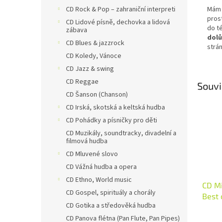
Mám 
CD Rock & Pop – zahraniční interpreti
pros
CD Lidové písně, dechovka a lidová
do t
zábava
dolů
CD Blues & jazzrock
strán
CD Koledy, Vánoce
CD Jazz & swing
CD Reggae
Souvi
CD Šanson (Chanson)
CD Irská, skotská a keltská hudba
CD Pohádky a písničky pro děti
CD Muzikály, soundtracky, divadelní a
filmová hudba
CD Mluvené slovo
CD Vážná hudba a opera
CD Ethno, World music
CD Mi
CD Gospel, spirituály a chorály
Best 
CD Gotika a středověká hudba
CD Panova flétna (Pan Flute, Pan Pipes)