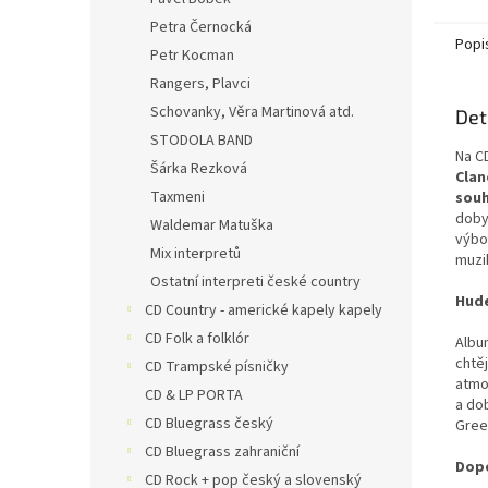
Petra Černocká
Popi
Petr Kocman
Rangers, Plavci
Schovanky, Věra Martinová atd.
Det
STODOLA BAND
Na C
Šárka Rezková
Clan
Taxmeni
souh
doby
Waldemar Matuška
výbor
Mix interpretů
muzi
Ostatní interpreti české country
Hude
CD Country - americké kapely kapely
CD Folk a folklór
Albu
chtě
CD Trampské písničky
atmo
CD & LP PORTA
a do
CD Bluegrass český
Gree
CD Bluegrass zahraniční
Dopo
CD Rock + pop český a slovenský