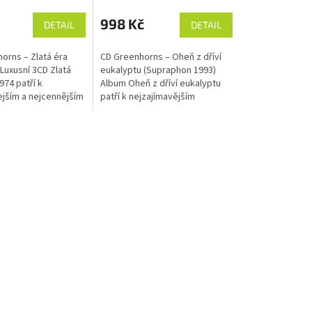
hodnocení
produktu
998 Kč
DETAIL
DETAIL
je
5,0
orns – Zlatá éra
CD Greenhorns – Oheň z dříví
z
Luxusní 3CD Zlatá
eukalyptu (Supraphon 1993)
5
974 patří k
Album Oheň z dříví eukalyptu
hvězdiček.
ejším a nejcennějším
patří k nejzajímavějším
 které kdy o
projektům v historii
ích Greenhornech
Greenhornů. Přestože vyšlo na
 vyšly....
CD u Supraphonu...