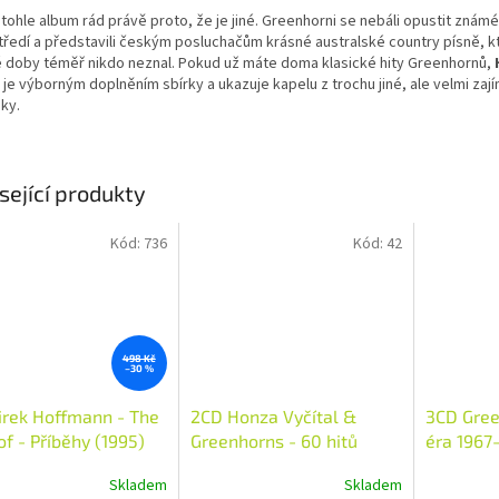
tohle album rád právě proto, že je jiné. Greenhorni se nebáli opustit znám
tředí a představili českým posluchačům krásné australské country písně, k
é doby téměř nikdo neznal. Pokud už máte doma klasické hity Greenhornů,
je výborným doplněním sbírky a ukazuje kapelu z trochu jiné, ale velmi zaj
ky.
sející produkty
Kód:
736
Kód:
42
498 Kč
–30 %
rek Hoffmann - The
2CD Honza Vyčítal &
3CD Gree
of - Příběhy (1995)
Greenhorns - 60 hitů
éra 1967
Honzy Vyčítala
Skladem
Skladem