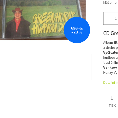
Můžeme d
698 Kč
–28 %
CD Gr
Album
Hl
z druhé 
Vyčítal
hudbou a 
tradičníh
Venkow
Honzy Vyč
Detailní 
TISK