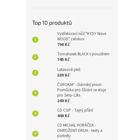
Top 10 produktů
Vystřelovací nůž "KYDY Wave
WOOD" celokov
798 Kč
Tomahawk BLACK s pouzdrem
745 Kč
Latexová pleš
189 Kč
ČUROKAP - Dámský pisoir-
Pomůcka pro čůrání ve stoje
pro ženy-12ks
249 Kč
CD COP - Tajný přání
448 Kč
CD MICHAL HORÁČEK -
OHROŽENÝ DRUH - texty a
portréty