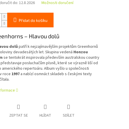
oručit do:
12.8.2026
Možnosti doručení
Přidat do košíku
eenhorns – Hlavou dolů
avou dolů
patří k nejzajímavějším projektům Greenhornů
poloviny devadesátých let. Skupina vedená
Honzou
em
se tentokrát inspirovala především australskou country
představuje posluchačům písně, které se výrazně liší od
o amerického repertoáru. Album vyšlo u společnosti
v roce
1997
a nabízí osmnáct skladeb s českými texty
ítala.
informace
ZEPTAT SE
HLÍDAT
SDÍLET