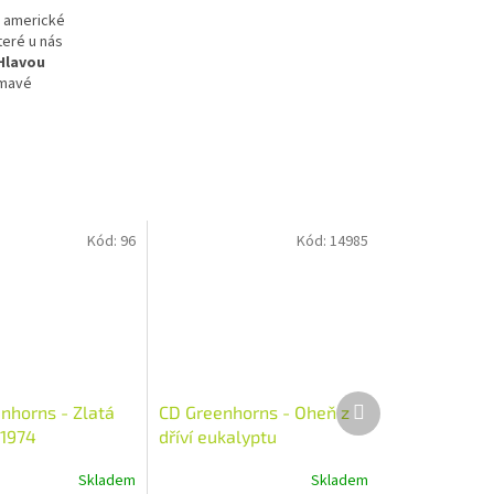
é americké
teré u nás
Hlavou
ímavé
Kód:
96
Kód:
14985
Další
nhorns - Zlatá
CD Greenhorns - Oheň z
produkt
-1974
dříví eukalyptu
(Supraphon 1993)
Skladem
Skladem
Průměrné