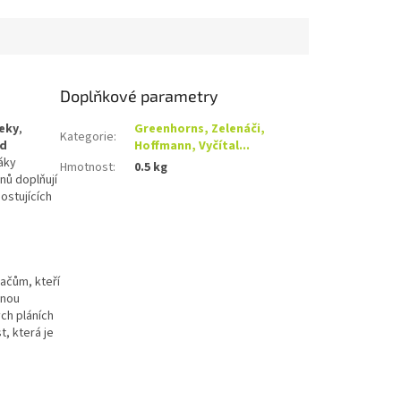
Doplňkové parametry
reky
,
Greenhorns, Zelenáči,
Kategorie
:
d
Hoffmann, Vyčítal...
áky
Hmotnost
:
0.5 kg
nů doplňují
ostujících
ačům, kteří
inou
ch pláních
, která je