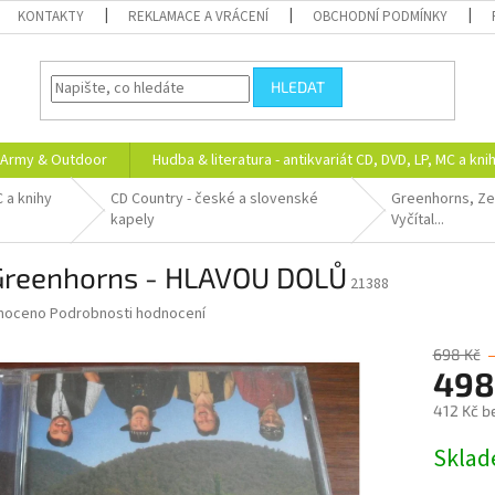
KONTAKTY
REKLAMACE A VRÁCENÍ
OBCHODNÍ PODMÍNKY
HLEDAT
Army & Outdoor
Hudba & literatura - antikvariát CD, DVD, LP, MC a kni
C a knihy
CD Country - české a slovenské
Greenhorns, Ze
kapely
Vyčítal...
Greenhorns - HLAVOU DOLŮ
21388
né
noceno
Podrobnosti hodnocení
ní
u
698 Kč
498
412 Kč b
Měrná
Skla
ek.
cena: