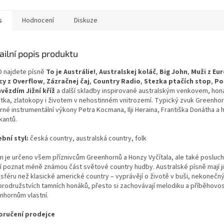
s
Hodnocení
Diskuze
ailní popis produktu
D najdete písně
To je Austrálie!
,
Australskej koláč
,
Big John
,
Muži z Eu
cy z Overflow
,
Zázračnej čaj
,
Country Radio
,
Stezka ptačích stop
,
Po
vězdím Jižní kříž
a další skladby inspirované australským venkovem, hon
tka, zlatokopy i životem v nehostinném vnitrozemí. Typický zvuk Greenhor
né instrumentální výkony Petra Kocmana, Ilji Heraina, Františka Donátha a h
kantů.
bní styl:
česká country, australská country, folk
m je určeno všem příznivcům Greenhornů a Honzy Vyčítala, ale také posluch
jí poznat méně známou část světové country hudby. Australské písně mají j
sféru než klasické americké country – vyprávějí o životě v buši, nekonečný
brodružstvích tamních honáků, přesto si zachovávají melodiku a příběhovost
nhornům vlastní.
ručení prodejce