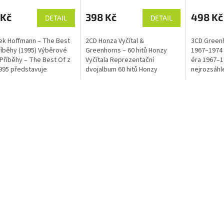
 Kč
398 Kč
498 Kč
DETAIL
DETAIL
ek Hoffmann – The Best
2CD Honza Vyčítal &
3CD Greenh
říběhy (1995) Výběrové
Greenhorns – 60 hitů Honzy
1967–1974 
Příběhy – The Best Of z
Vyčítala Reprezentační
éra 1967–1
995 představuje
dvojalbum 60 hitů Honzy
nejrozsáhl
entativní kolekci
Vyčítala vyšlo v roce 2002 u
kompletům,
ších hitů Mirka Hoffmanna
příležitosti 60. narozenin Honzy
legendárn
.
Vyčítala,...
(Zelenáčích)