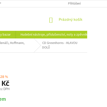
PODMÍNKY OCHRANY OSOBNÍCH ÚDAJŮ
DOPRAVA A PLATBA
Přihlášení
NÁKUPNÍ
Prázdný košík
KOŠÍK
hy bazar
Hudební nástroje, příslušenství, noty a zpěvníky
Ezote
lenáči, Hoffmann,
CD Greenhorns - HLAVOU
DOLŮ
–28 %
 Kč
ez DPH
dem