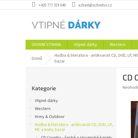
Přejít
+420 777 319 040
azbest@azbestus.cz
na
obsah
ÚVODNÍ STRANA
Vtipné dárky
Western
Hudba & literatura - antikvariát CD, DVD, LP, M
Domů
bazar
P
CD 
o
Přeskočit
s
Průměr
Neohod
Kategorie
kategorie
t
hodnoce
r
produkt
Vtipné dárky
a
je
Western
0,0
n
z
Army & Outdoor
n
5
í
Hudba & literatura - antikvariát CD, DVD, LP,
hvězdič
MC a knihy bazar
p
CD Country - české a slovenské kapely