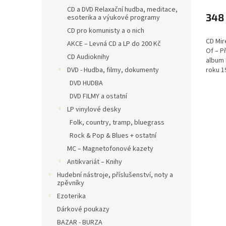
CD a DVD Relaxační hudba, meditace,
348
esoterika a výukové programy
CD pro komunisty a o nich
CD Mir
AKCE – Levná CD a LP do 200 Kč
Of – P
CD Audioknihy
album 
roku 1
DVD - Hudba, filmy, dokumenty
reprez
DVD HUDBA
největ
DVD FILMY a ostatní
a jeho..
LP vinylové desky
Folk, country, tramp, bluegrass
Rock & Pop & Blues + ostatní
MC – Magnetofonové kazety
Antikvariát – Knihy
Hudební nástroje, příslušenství, noty a
zpěvníky
Ezoterika
Dárkové poukazy
BAZAR - BURZA