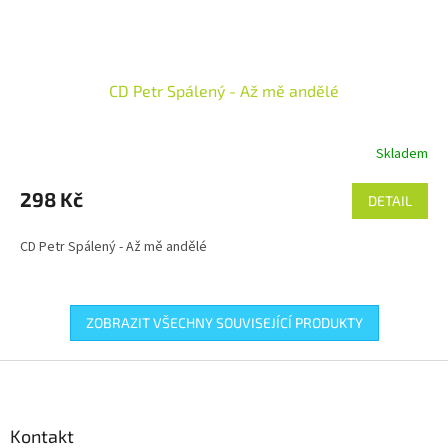
CD Petr Spálený - Až mě andělé
Skladem
298 Kč
DETAIL
CD Petr Spálený - Až mě andělé
ZOBRAZIT VŠECHNY SOUVISEJÍCÍ PRODUKTY
Z
á
p
a
Kontakt