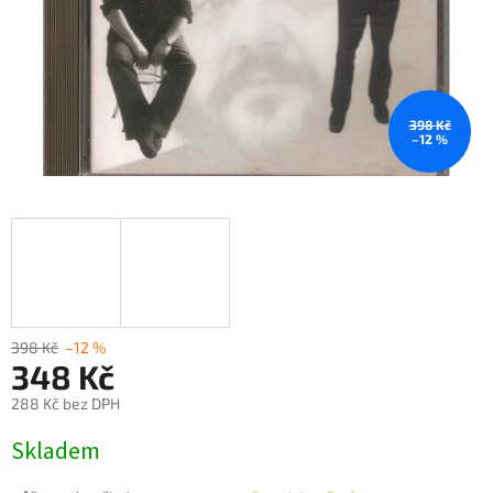
398 Kč
–12 %
398 Kč
–12 %
348 Kč
288 Kč bez DPH
Měrná
Skladem
cena: