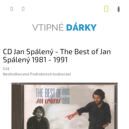
Přejít
NÁKUP
na
obsah
KOŠÍK
CD Jan Spálený - The Best of Jan
Spálený 1981 - 1991
524
Průměrné
Neohodnoceno
Podrobnosti hodnocení
hodnocení
produktu
je
0,0
z
5
hvězdiček.