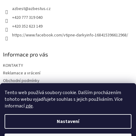
t
azbest
@
azbestus.cz
í
+420 777 319 040
+420 352 623 149
https://www.facebook.com/vtipne-darkyinfo-168415396612968/
Informace pro vás
KONTAKTY
Reklamace a vrácení
Obchodní podmínky
Podmínky ochrany osobních údajů
Tento web používá soubory cookie. Dalším procházením
Doprava a platba
tohoto webu vyjadřujete souhlas s jejich používáním. Více
informací
zde
.
Nastavení
Vytvořil Shoptet