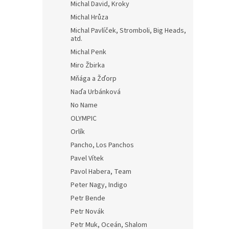
Michal David, Kroky
Michal Hrůza
Michal Pavlíček, Stromboli, Big Heads,
atd.
Michal Penk
Miro Žbirka
Mňága a Žďorp
Naďa Urbánková
No Name
OLYMPIC
Orlík
Pancho, Los Panchos
Pavel Vítek
Pavol Habera, Team
Peter Nagy, Indigo
Petr Bende
Petr Novák
Petr Muk, Oceán, Shalom