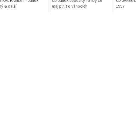
ZIKÁL HAMLET - Janek
CD Janek Ledecký - Sliby se
CD JANEK L
ý & další
maj plnit o Vánocích
1997