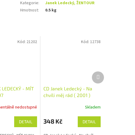
Kategorie
:
Janek Ledecký, ŽENTOUR
Hmotnost
:
0.5 kg
Kód:
21202
Kód:
12738
Další
produkt
 LEDECKÝ - MÍT
CD Janek Ledecký - Na
97
chvíli měj rád ( 2001 )
entálně nedostupné
Skladem
348 Kč
DETAIL
DETAIL