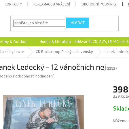
KONTAKTY
REKLAMACE A VRÁCENÍ
OBCHODNÍ PODMÍNKY
HLEDAT
Army & Outdoor
Hudba & literatura - antikvariát CD, DVD, LP, MC a kni
C a knihy bazar
CD Rock + pop český a slovenský
Janek Ledeck
anek Ledecký - 12 vánočních nej
22927
né
noceno
Podrobnosti hodnocení
ní
398
u
329 Kč b
Měrná
Skla
cena:
ek.
Můžeme d