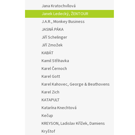
Jana Kratochvílová
Janek Ledecký, ŽENTOUR
J.A.R., Monkey Business
JASNÁ PÁKA
Jiří Schelinger
Jiří Zmožek
KABÁT
Kamil Střihavka
Karel Černoch
Karel Gott
Karel Kahovec, George & Beathovens
Karel Zich
KATAPULT
Katarína Knechtová
Kečup
KREYSON, Ladislav Křížek, Damiens
Kryštof