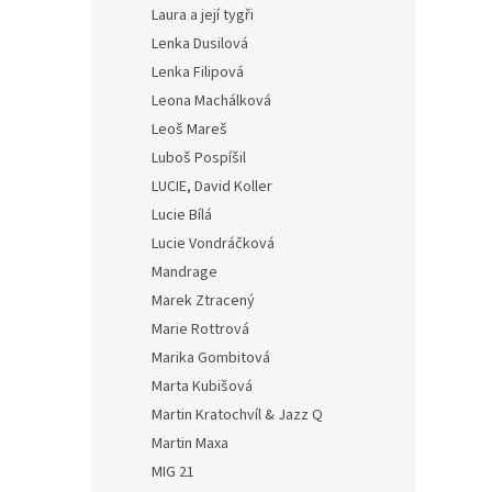
Laura a její tygři
Lenka Dusilová
Lenka Filipová
Leona Machálková
Leoš Mareš
Luboš Pospíšil
LUCIE, David Koller
Lucie Bílá
Lucie Vondráčková
Mandrage
Marek Ztracený
Marie Rottrová
Marika Gombitová
Marta Kubišová
Martin Kratochvíl & Jazz Q
Martin Maxa
MIG 21