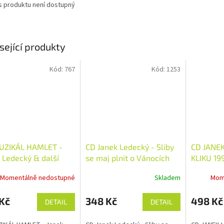
s produktu není dostupný
sející produkty
Kód:
767
Kód:
1253
UZIKÁL HAMLET -
CD Janek Ledecký - Sliby
CD JANEK
 Ledecký & další
se maj plnit o Vánocích
KLIKU 19
Momentálně nedostupné
Skladem
Mom
Kč
348 Kč
498 Kč
DETAIL
DETAIL