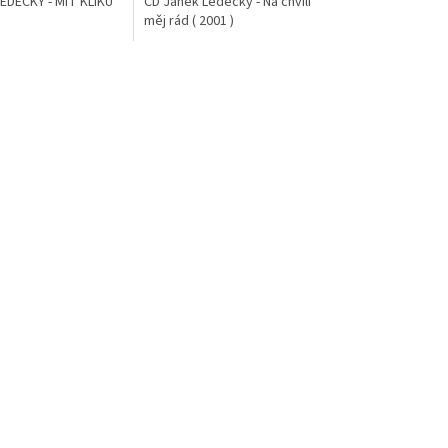
EDECKÝ - MÍT KLIKU
CD Janek Ledecký - Na chvíli
měj rád ( 2001 )