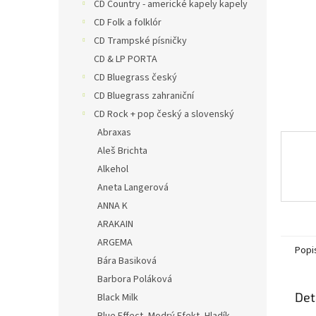
n
CD Country - americké kapely kapely
e
CD Folk a folklór
l
CD Trampské písničky
CD & LP PORTA
CD Bluegrass český
CD Bluegrass zahraniční
CD Rock + pop český a slovenský
Abraxas
Aleš Brichta
Alkehol
Aneta Langerová
ANNA K
ARAKAIN
ARGEMA
Popi
Bára Basiková
Barbora Poláková
Det
Black Milk