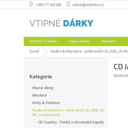
Přejít
+420 777 319 040
azbest@azbestus.cz
na
obsah
ÚVODNÍ STRANA
Vtipné dárky
Western
Domů
Hudba & literatura - antikvariát CD, DVD, LP, M
P
CD J
o
Přeskočit
s
Průměr
Neohod
Kategorie
kategorie
t
hodnoce
r
produkt
Vtipné dárky
a
je
Western
0,0
n
z
Army & Outdoor
n
5
í
Hudba & literatura - antikvariát CD, DVD, LP,
hvězdič
MC a knihy bazar
p
CD Country - české a slovenské kapely
a