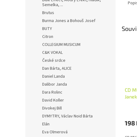
Blue Effect, Modrý Efekt, Hladík,
Popi
Semelka, ...
Brutus
Burma Jones a Bohouš Josef
Souvi
BUTY
Citron
COLLEGIUM MUSICUM
C&K VOKAL
České srdce
Dan Bárta, ALICE
Daniel Landa
Dalibor Janda
CD M
Dara Rolinc
Janek
David Koller
Divokej Bill
DYMYTRY, Václav Noid Bárta
198 
Elán
Eva Olmerová