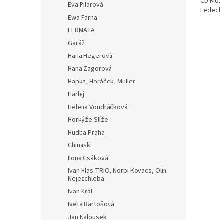
CD MU
Eva Pilarová
Ledeck
Ewa Farna
FERMATA
Garáž
Hana Hegerová
Hana Zagorová
Hapka, Horáček, Müller
Harlej
Helena Vondráčková
Horkýže Slíže
Hudba Praha
Chinaski
Ilona Csáková
Ivan Hlas TRIO, Norbi Kovacs, Olin
Nejezchleba
Ivan Král
Iveta Bartošová
Jan Kalousek