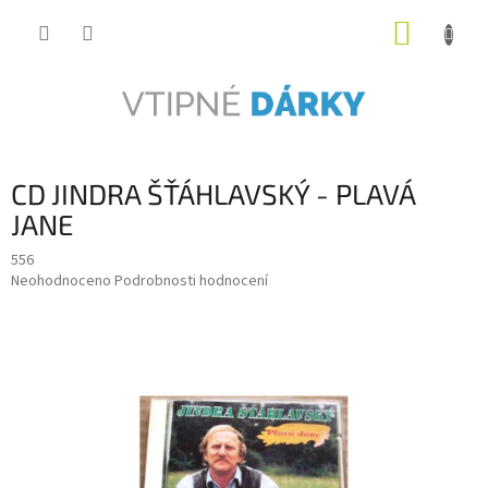
Přejít
NÁKUP
na
obsah
KOŠÍK
CD JINDRA ŠŤÁHLAVSKÝ - PLAVÁ
JANE
556
Průměrné
Neohodnoceno
Podrobnosti hodnocení
hodnocení
produktu
je
0,0
z
5
hvězdiček.