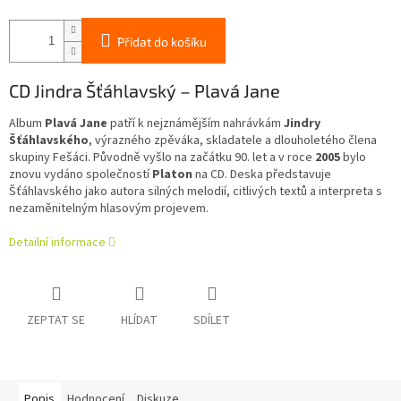
Přidat do košíku
CD Jindra Šťáhlavský – Plavá Jane
Album
Plavá Jane
patří k nejznámějším nahrávkám
Jindry
Šťáhlavského
, výrazného zpěváka, skladatele a dlouholetého člena
skupiny Fešáci. Původně vyšlo na začátku 90. let a v roce
2005
bylo
znovu vydáno společností
Platon
na CD. Deska představuje
Šťáhlavského jako autora silných melodií, citlivých textů a interpreta s
nezaměnitelným hlasovým projevem.
Detailní informace
ZEPTAT SE
HLÍDAT
SDÍLET
Popis
Hodnocení
Diskuze