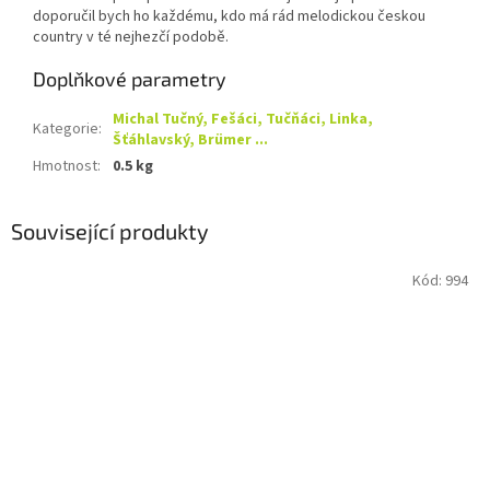
doporučil bych ho každému, kdo má rád melodickou českou
country v té nejhezčí podobě.
Doplňkové parametry
Michal Tučný, Fešáci, Tučňáci, Linka,
Kategorie
:
Šťáhlavský, Brümer ...
Hmotnost
:
0.5 kg
Související produkty
Kód:
994