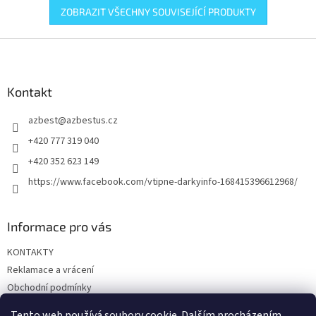
ZOBRAZIT VŠECHNY SOUVISEJÍCÍ PRODUKTY
Z
á
p
a
Kontakt
t
azbest
@
azbestus.cz
í
+420 777 319 040
+420 352 623 149
https://www.facebook.com/vtipne-darkyinfo-168415396612968/
Informace pro vás
KONTAKTY
Reklamace a vrácení
Obchodní podmínky
Podmínky ochrany osobních údajů
Tento web používá soubory cookie. Dalším procházením