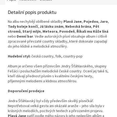
Detailní popis produktu
Na albu nechybějí oblíbené skladby
Plavá Jane
,
Pojedou
,
Jaro
,
Tady koleje končí
,
Já lásku znám
,
Nebeská brána
,
Pět
stromů
,
Starý mlýn
,
Meteora
,
Povodeň
,
Říkali mu Kůže líná
nebo
Denní bar
. Vedle autorských písní obsahuje album i citlivě
zpracované převzaté country skladby, které dokonale zapadají
do jeho klidné a melodické atmosféry.
Hudební styl:
česká country, folk, country-pop
Album je určeno všem příznivcům Jindry Šťáhlavského, skupiny
Fešáci i posluchačům melodické české country. Ocení jej také ti,
kteří dávají přednost písním s kvalitními českými texty,
příjemnými melodiemi a klidnou atmosférou.
Doporučení prodejce
Jindra Šťáhlavský byl vždy především skvělý písničkář.
Nepotřeboval velká gesta ani okázalé aranže – jeho síla byla v
krásných melodiích, poctivých textech a přirozeném projevu.
Plavá Jane
patří podle mého názoru k jeho nejlepším albům a