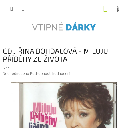
Přejít
NÁKUP
na
obsah
KOŠÍK
CD JIŘINA BOHDALOVÁ - MILUJU
PŘÍBĚHY ZE ŽIVOTA
572
Průměrné
Neohodnoceno
Podrobnosti hodnocení
hodnocení
produktu
je
0,0
z
5
hvězdiček.