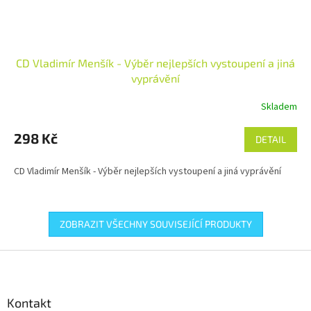
CD Vladimír Menšík - Výběr nejlepších vystoupení a jiná
vyprávění
Skladem
298 Kč
DETAIL
CD Vladimír Menšík - Výběr nejlepších vystoupení a jiná vyprávění
ZOBRAZIT VŠECHNY SOUVISEJÍCÍ PRODUKTY
Z
á
p
a
Kontakt