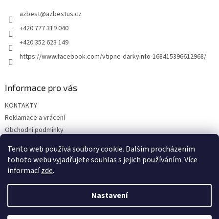
t
azbest
@
azbestus.cz
í
+420 777 319 040
+420 352 623 149
https://www.facebook.com/vtipne-darkyinfo-168415396612968/
Informace pro vás
KONTAKTY
Reklamace a vrácení
Obchodní podmínky
Podmínky ochrany osobních údajů
Tento web používá soubory cookie. Dalším procházením
Doprava a platba
tohoto webu vyjadřujete souhlas s jejich používáním. Více
informací
zde
.
Nastavení
Vytvořil Shoptet