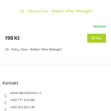
CD - Patsy Cline - Walkin' After Midnight
Skladem
198 Kč
DETAIL
CD - Patsy Cline - Walkin' After Midnight
Z
á
p
a
Kontakt
t
azbest
@
azbestus.cz
í
+420 777 319 040
+420 352 623 149