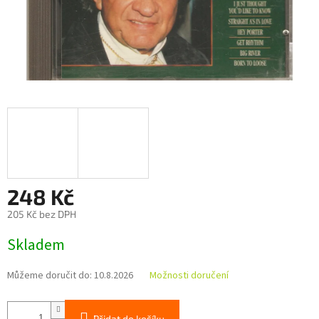
248 Kč
205 Kč bez DPH
Měrná
Skladem
cena:
Můžeme doručit do:
10.8.2026
Možnosti doručení
Přidat do košíku