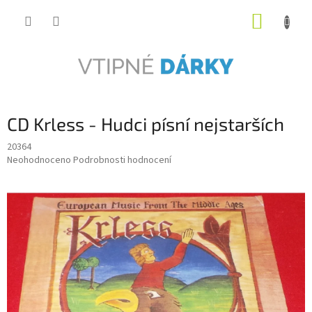
Přejít
NÁKUP
na
obsah
KOŠÍK
CD Krless - Hudci písní nejstarších
20364
Průměrné
Neohodnoceno
Podrobnosti hodnocení
hodnocení
produktu
je
0,0
z
5
hvězdiček.