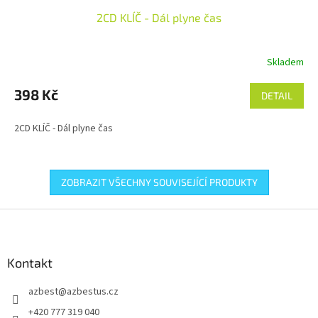
2CD KLÍČ - Dál plyne čas
Skladem
398 Kč
DETAIL
2CD KLÍČ - Dál plyne čas
ZOBRAZIT VŠECHNY SOUVISEJÍCÍ PRODUKTY
Z
á
p
a
Kontakt
t
azbest
@
azbestus.cz
í
+420 777 319 040