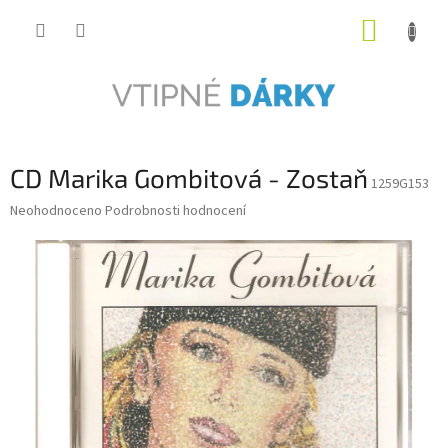
Přejít
NÁKUP
na
obsah
KOŠÍK
CD Marika Gombitová - Zostaň
1259G153
Průměrné
Neohodnoceno
Podrobnosti hodnocení
hodnocení
produktu
je
0,0
z
5
hvězdiček.