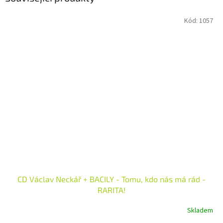
Kód:
1057
CD Václav Neckář + BACILY - Tomu, kdo nás má rád -
RARITA!
Skladem
Průměrné
hodnocení