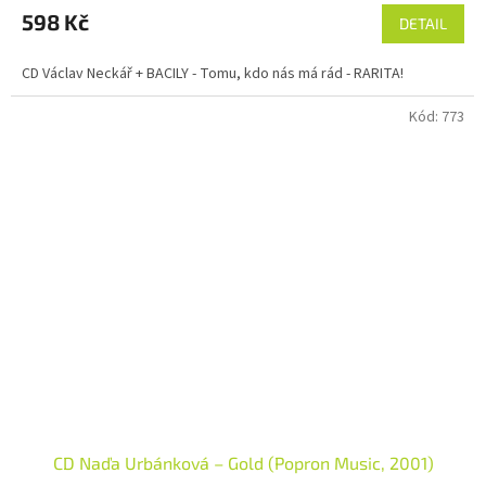
produktu
598 Kč
DETAIL
je
5,0
CD Václav Neckář + BACILY - Tomu, kdo nás má rád - RARITA!
z
5
Kód:
773
hvězdiček.
CD Naďa Urbánková – Gold (Popron Music, 2001)