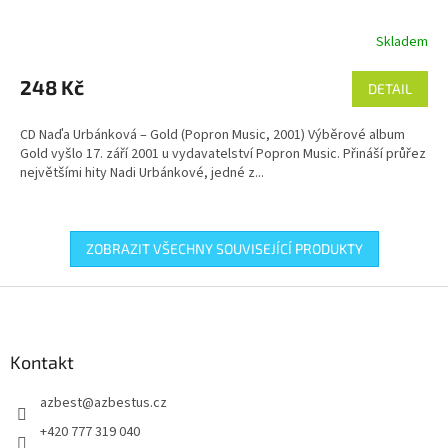
Skladem
248 Kč
DETAIL
CD Naďa Urbánková – Gold (Popron Music, 2001) Výběrové album
Gold vyšlo 17. září 2001 u vydavatelství Popron Music. Přináší průřez
největšími hity Nadi Urbánkové, jedné z...
ZOBRAZIT VŠECHNY SOUVISEJÍCÍ PRODUKTY
Z
á
p
a
Kontakt
t
azbest
@
azbestus.cz
í
+420 777 319 040