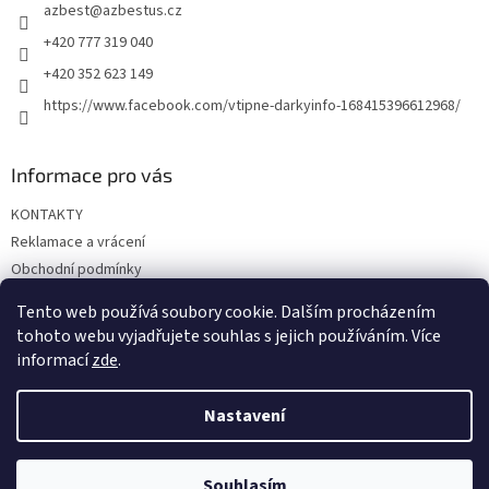
azbest
@
azbestus.cz
í
+420 777 319 040
+420 352 623 149
https://www.facebook.com/vtipne-darkyinfo-168415396612968/
Informace pro vás
KONTAKTY
Reklamace a vrácení
Obchodní podmínky
Podmínky ochrany osobních údajů
Tento web používá soubory cookie. Dalším procházením
Doprava a platba
tohoto webu vyjadřujete souhlas s jejich používáním. Více
informací
zde
.
Nastavení
Vytvořil Shoptet
Souhlasím
Copyright 2026
Vtipné dárky
. Všechna práva vyhrazena.