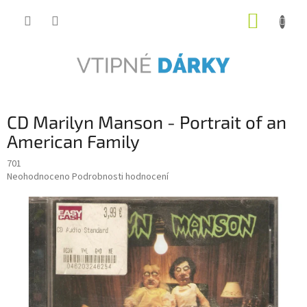
Přejít
NÁKUP
na
obsah
KOŠÍK
CD Marilyn Manson - Portrait of an
American Family
701
Průměrné
Neohodnoceno
Podrobnosti hodnocení
hodnocení
produktu
je
0,0
z
5
hvězdiček.