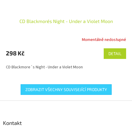
CD Blackmore´s Night - Under a Violet Moon
Momentálně nedostupné
298 Kč
DETAIL
CD Blackmore´s Night - Under a Violet Moon
ZOBRAZIT VŠECHNY SOUVISEJÍCÍ PRODUKTY
Z
á
p
a
Kontakt
t