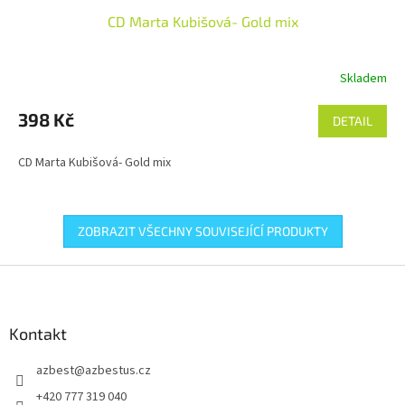
CD Marta Kubišová- Gold mix
Skladem
398 Kč
DETAIL
CD Marta Kubišová- Gold mix
ZOBRAZIT VŠECHNY SOUVISEJÍCÍ PRODUKTY
Z
á
p
a
Kontakt
t
azbest
@
azbestus.cz
í
+420 777 319 040