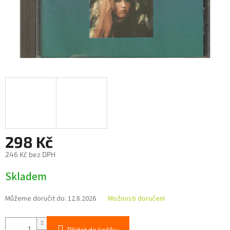
298 Kč
246 Kč bez DPH
Měrná
Skladem
cena:
Můžeme doručit do:
12.8.2026
Možnosti doručení
Přidat do košíku