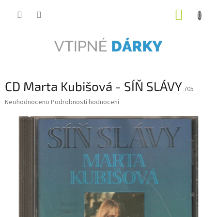
Přejít
NÁKUP
na
obsah
KOŠÍK
CD Marta Kubišová - SÍŇ SLÁVY
705
Průměrné
Neohodnoceno
Podrobnosti hodnocení
hodnocení
produktu
je
0,0
z
5
hvězdiček.