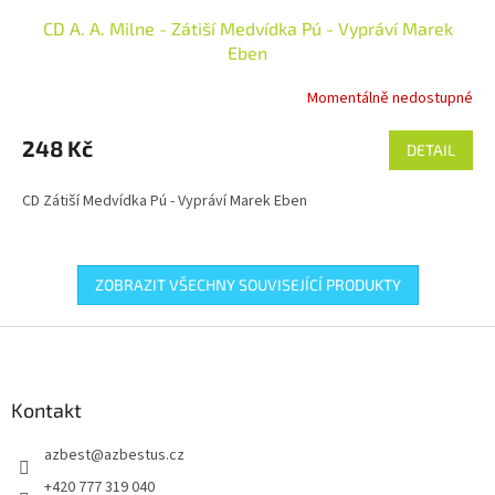
CD A. A. Milne - Zátiší Medvídka Pú - Vypráví Marek
Eben
Momentálně nedostupné
248 Kč
DETAIL
CD Zátiší Medvídka Pú - Vypráví Marek Eben
ZOBRAZIT VŠECHNY SOUVISEJÍCÍ PRODUKTY
Z
á
p
a
Kontakt
t
azbest
@
azbestus.cz
í
+420 777 319 040