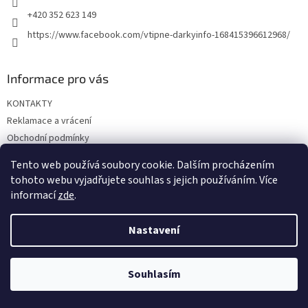
+420 352 623 149
https://www.facebook.com/vtipne-darkyinfo-168415396612968/
Informace pro vás
KONTAKTY
Reklamace a vrácení
Obchodní podmínky
Podmínky ochrany osobních údajů
Tento web používá soubory cookie. Dalším procházením
Doprava a platba
tohoto webu vyjadřujete souhlas s jejich používáním. Více
informací
zde
.
Nastavení
Vytvořil Shoptet
Souhlasím
Copyright 2026
Vtipné dárky
. Všechna práva vyhrazena.