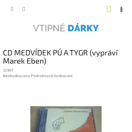
Přejít
NÁKUP
na
obsah
KOŠÍK
CD MEDVÍDEK PÚ A TYGR (vypráví
Marek Eben)
21907
Průměrné
Neohodnoceno
Podrobnosti hodnocení
hodnocení
produktu
je
0,0
z
5
hvězdiček.