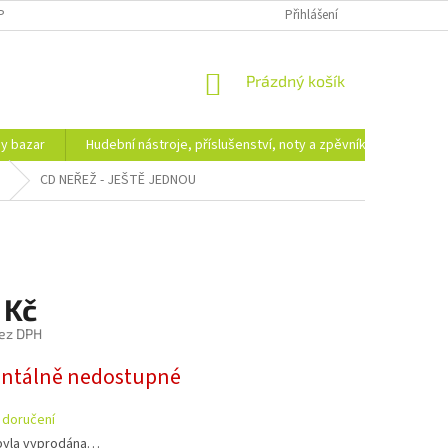
PODMÍNKY OCHRANY OSOBNÍCH ÚDAJŮ
DOPRAVA A PLATBA
Přihlášení
NÁKUPNÍ
Prázdný košík
KOŠÍK
hy bazar
Hudební nástroje, příslušenství, noty a zpěvníky
Ezote
CD NEŘEŽ - JEŠTĚ JEDNOU
 Kč
ez DPH
tálně nedostupné
 doručení
byla vyprodána…