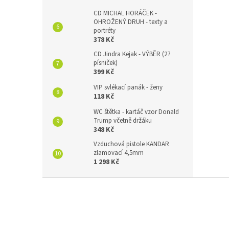
CD MICHAL HORÁČEK -
OHROŽENÝ DRUH - texty a
portréty
378 Kč
CD Jindra Kejak - VÝBĚR (27
písniček)
399 Kč
VIP svlékací panák - ženy
118 Kč
WC štětka - kartáč vzor Donald
Trump včetně držáku
348 Kč
Vzduchová pistole KANDAR
zlamovací 4,5mm
1 298 Kč
Z
á
p
a
t