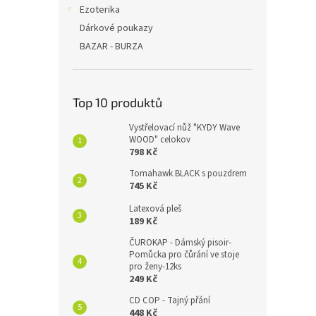
Ezoterika
Dárkové poukazy
BAZAR - BURZA
Top 10 produktů
Vystřelovací nůž "KYDY Wave
WOOD" celokov
798 Kč
Tomahawk BLACK s pouzdrem
745 Kč
Latexová pleš
189 Kč
ČUROKAP - Dámský pisoir-
Pomůcka pro čůrání ve stoje
pro ženy-12ks
249 Kč
CD COP - Tajný přání
448 Kč