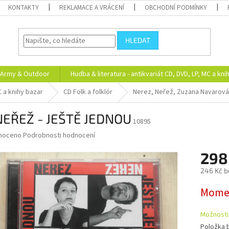
KONTAKTY
REKLAMACE A VRÁCENÍ
OBCHODNÍ PODMÍNKY
HLEDAT
Army & Outdoor
Hudba & literatura - antikvariát CD, DVD, LP, MC a kni
C a knihy bazar
CD Folk a folklór
Nerez, Neřež, Zuzana Navarová
NEŘEŽ - JEŠTĚ JEDNOU
10895
né
noceno
Podrobnosti hodnocení
ní
298
u
246 Kč b
Měrná
Momen
cena:
ek.
Možnosti
Položka 