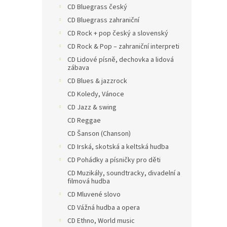
CD Bluegrass český
CD Bluegrass zahraniční
CD Rock + pop český a slovenský
CD Rock & Pop – zahraniční interpreti
CD Lidové písně, dechovka a lidová
zábava
CD Blues & jazzrock
CD Koledy, Vánoce
CD Jazz & swing
CD Reggae
CD Šanson (Chanson)
CD Irská, skotská a keltská hudba
CD Pohádky a písničky pro děti
CD Muzikály, soundtracky, divadelní a
filmová hudba
CD Mluvené slovo
CD Vážná hudba a opera
CD Ethno, World music