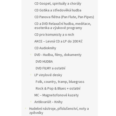
CD Gospel, spirituály a chorály
CD Gotika a středověká hudba
CD Panova flétna (Pan Flute, Pan Pipes)
CD a DVD Relaxační hudba, meditace,
esoterika a výukové programy
CD pro komunisty a o nich
AKCE – Levná CD a LP do 200 Kč
CD Audioknihy
DVD - Hudba, filmy, dokumenty
DVD HUDBA
DVD FILMY a ostatní
LP vinylové desky
Folk, country, tramp, bluegrass
Rock & Pop & Blues + ostatní
MC – Magnetofonové kazety
Antikvariát – Knihy
Hudební nástroje, příslušenství, noty a
zpěvníky