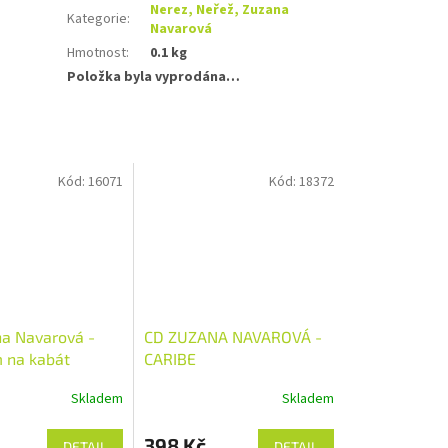
Nerez, Neřež, Zuzana
Kategorie
:
Navarová
Hmotnost
:
0.1 kg
Položka byla vyprodána…
Kód:
16071
Kód:
18372
a Navarová -
CD ZUZANA NAVAROVÁ -
 na kabát
CARIBE
D VÍCE
Skladem
Skladem
BENÉ
398 Kč
DETAIL
DETAIL