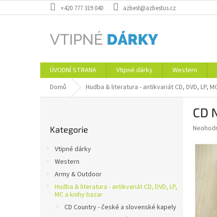
Přejít
+420 777 319 040
azbest@azbestus.cz
na
obsah
ÚVODNÍ STRANA
Vtipné dárky
Western
Domů
Hudba & literatura - antikvariát CD, DVD, LP, M
P
CD 
o
Přeskočit
s
Průměr
Neohod
Kategorie
kategorie
t
hodnoce
r
produkt
Vtipné dárky
a
je
Western
0,0
n
z
Army & Outdoor
n
5
í
Hudba & literatura - antikvariát CD, DVD, LP,
hvězdič
MC a knihy bazar
p
CD Country - české a slovenské kapely
a