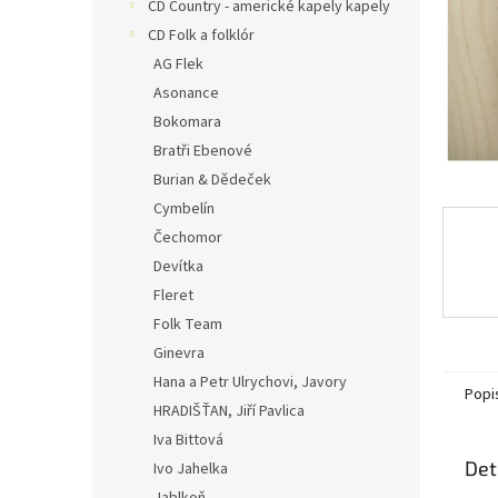
n
CD Country - americké kapely kapely
e
CD Folk a folklór
l
AG Flek
Asonance
Bokomara
Bratři Ebenové
Burian & Dědeček
Cymbelín
Čechomor
Devítka
Fleret
Folk Team
Ginevra
Hana a Petr Ulrychovi, Javory
Popi
HRADIŠŤAN, Jiří Pavlica
Iva Bittová
Det
Ivo Jahelka