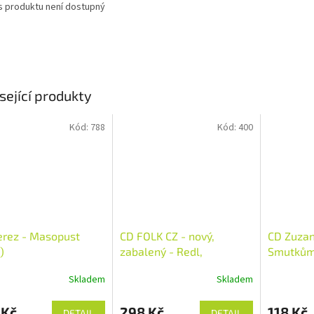
s produktu není dostupný
sející produkty
Kód:
788
Kód:
400
erez - Masopust
CD FOLK CZ - nový,
CD Zuzan
)
zabalený - Redl,
Smutkům
Nohavica, Plíhal, Nerez,
(2005) C
Skladem
Skladem
Kamelot...
OPOTŘE
 Kč
298 Kč
118 Kč
DETAIL
DETAIL