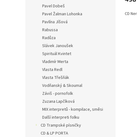
Pavel Dobeš
CD Ner
Pavel Žalman Lohonka
Pavlína Jíšová
Rabussa
Radůza
Slávek Janoušek
Spirituál Kvintet
Vladimír Merta
Vlasta Redl
Vlasta Třešňák
Vodňanský & Skoumal
Záviš - pornofolk
Zuzana Lapčíková
MIX interpretů - kompilace, směsi
Další interpreti folku
CD Trampské písničky
CD & LP PORTA