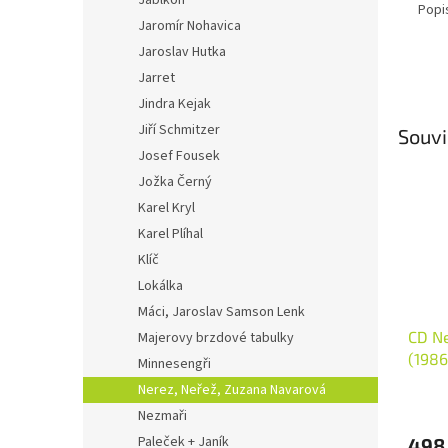
Jablkoň
Popi
Jaromír Nohavica
Jaroslav Hutka
Jarret
Jindra Kejak
Jiří Schmitzer
Souvi
Josef Fousek
Jožka Černý
Karel Kryl
Karel Plíhal
Klíč
Lokálka
Máci, Jaroslav Samson Lenk
CD N
Majerovy brzdové tabulky
(1986
Minnesengři
Nerez, Neřež, Zuzana Navarová
Nezmaři
Paleček + Janík
498