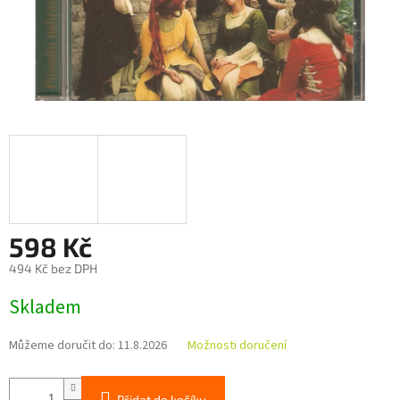
598 Kč
494 Kč bez DPH
Měrná
Skladem
cena:
Můžeme doručit do:
11.8.2026
Možnosti doručení
Přidat do košíku