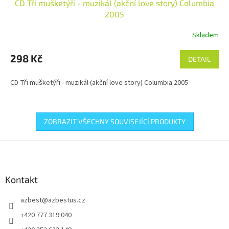
CD Tři mušketýři - muzikál (akční love story) Columbia
2005
Skladem
298 Kč
DETAIL
CD Tři mušketýři - muzikál (akční love story) Columbia 2005
ZOBRAZIT VŠECHNY SOUVISEJÍCÍ PRODUKTY
Z
á
p
a
Kontakt
t
azbest
@
azbestus.cz
í
+420 777 319 040