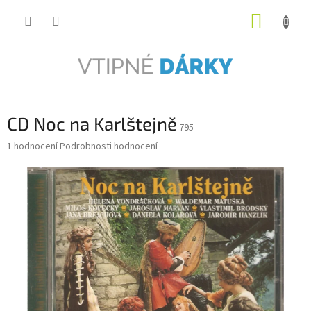
Přejít
NÁKUP
na
obsah
KOŠÍK
CD Noc na Karlštejně
795
Průměrné
1 hodnocení
Podrobnosti hodnocení
hodnocení
produktu
je
5,0
z
5
hvězdiček.