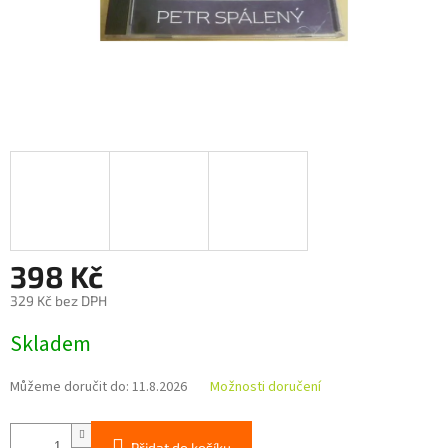
398 Kč
329 Kč bez DPH
Měrná
Skladem
cena:
Můžeme doručit do:
11.8.2026
Možnosti doručení
Přidat do košíku