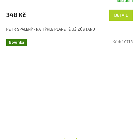
Skladem
348 Kč
DETAIL
PETR SPÁLENÝ - NA TÝHLE PLANETĚ UŽ ZŮSTANU
Kód:
10713
Novinka