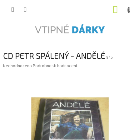
Přejít
NÁKUP
na
obsah
KOŠÍK
CD PETR SPÁLENÝ - ANDĚLÉ
845
Průměrné
Neohodnoceno
Podrobnosti hodnocení
hodnocení
produktu
je
0,0
z
5
hvězdiček.