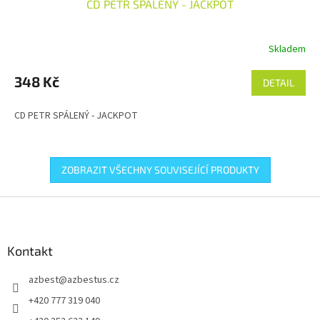
CD PETR SPÁLENÝ - JACKPOT
Skladem
348 Kč
DETAIL
CD PETR SPÁLENÝ - JACKPOT
ZOBRAZIT VŠECHNY SOUVISEJÍCÍ PRODUKTY
Z
á
p
a
Kontakt
t
azbest
@
azbestus.cz
í
+420 777 319 040