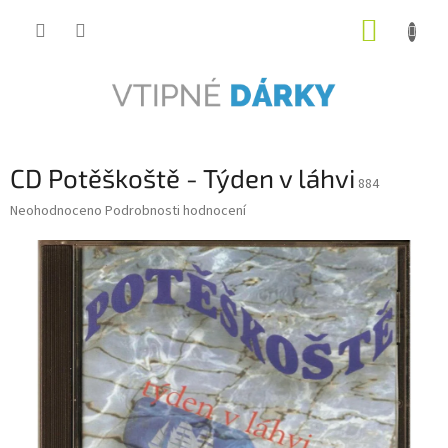
Přejít
NÁKUP
na
obsah
KOŠÍK
CD Potěškoště - Týden v láhvi
884
Průměrné
Neohodnoceno
Podrobnosti hodnocení
hodnocení
produktu
je
0,0
z
5
hvězdiček.