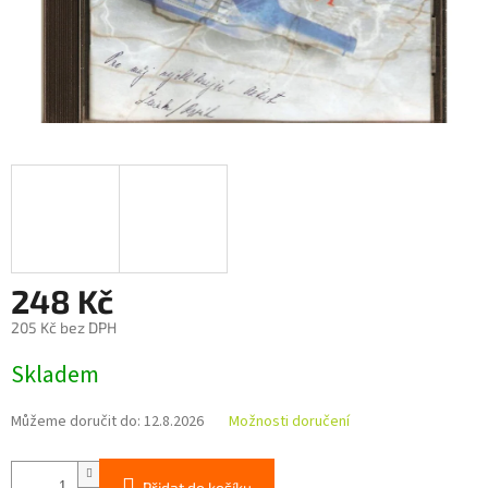
248 Kč
205 Kč bez DPH
Měrná
Skladem
cena:
Můžeme doručit do:
12.8.2026
Možnosti doručení
Přidat do košíku