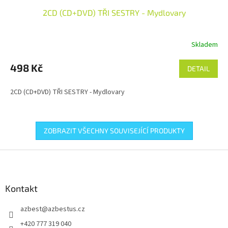
2CD (CD+DVD) TŘI SESTRY - Mydlovary
Skladem
498 Kč
DETAIL
2CD (CD+DVD) TŘI SESTRY - Mydlovary
ZOBRAZIT VŠECHNY SOUVISEJÍCÍ PRODUKTY
Z
á
p
a
Kontakt
t
azbest
@
azbestus.cz
í
+420 777 319 040