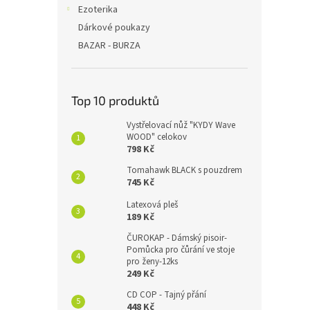
Ezoterika
Dárkové poukazy
BAZAR - BURZA
Top 10 produktů
Vystřelovací nůž "KYDY Wave
WOOD" celokov
798 Kč
Tomahawk BLACK s pouzdrem
745 Kč
Latexová pleš
189 Kč
ČUROKAP - Dámský pisoir-
Pomůcka pro čůrání ve stoje
pro ženy-12ks
249 Kč
CD COP - Tajný přání
448 Kč