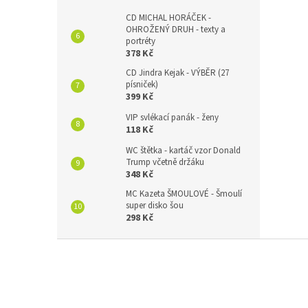
CD MICHAL HORÁČEK -
OHROŽENÝ DRUH - texty a
portréty
378 Kč
CD Jindra Kejak - VÝBĚR (27
písniček)
399 Kč
VIP svlékací panák - ženy
118 Kč
WC štětka - kartáč vzor Donald
Trump včetně držáku
348 Kč
MC Kazeta ŠMOULOVÉ - Šmoulí
super disko šou
298 Kč
Z
á
p
a
t