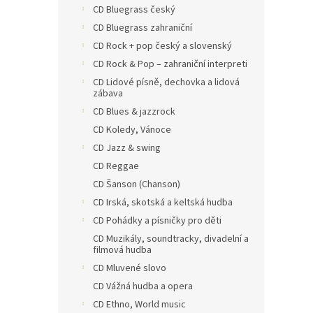
CD Bluegrass český
CD Bluegrass zahraniční
CD Rock + pop český a slovenský
CD Rock & Pop – zahraniční interpreti
CD Lidové písně, dechovka a lidová
zábava
CD Blues & jazzrock
CD Koledy, Vánoce
CD Jazz & swing
CD Reggae
CD Šanson (Chanson)
CD Irská, skotská a keltská hudba
CD Pohádky a písničky pro děti
CD Muzikály, soundtracky, divadelní a
filmová hudba
CD Mluvené slovo
CD Vážná hudba a opera
CD Ethno, World music