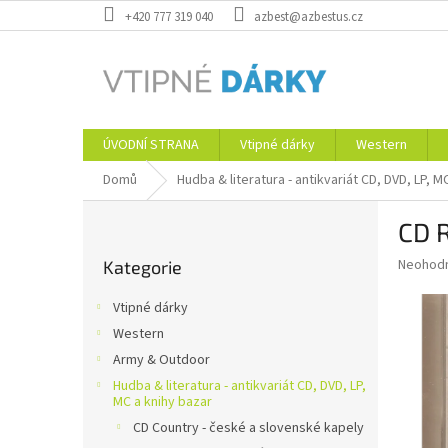
Přejít
+420 777 319 040
azbest@azbestus.cz
na
obsah
ÚVODNÍ STRANA
Vtipné dárky
Western
Domů
Hudba & literatura - antikvariát CD, DVD, LP, M
P
CD 
o
Přeskočit
s
Průměr
Neohod
Kategorie
kategorie
t
hodnoce
r
produkt
Vtipné dárky
a
je
Western
0,0
n
z
Army & Outdoor
n
5
í
Hudba & literatura - antikvariát CD, DVD, LP,
hvězdič
MC a knihy bazar
p
CD Country - české a slovenské kapely
a