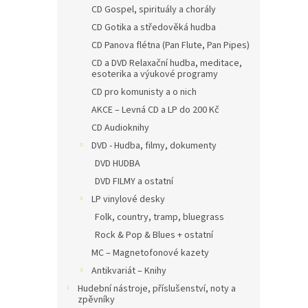
CD Gospel, spirituály a chorály
CD Gotika a středověká hudba
CD Panova flétna (Pan Flute, Pan Pipes)
CD a DVD Relaxační hudba, meditace,
esoterika a výukové programy
CD pro komunisty a o nich
AKCE – Levná CD a LP do 200 Kč
CD Audioknihy
DVD - Hudba, filmy, dokumenty
DVD HUDBA
DVD FILMY a ostatní
LP vinylové desky
Folk, country, tramp, bluegrass
Rock & Pop & Blues + ostatní
MC – Magnetofonové kazety
Antikvariát – Knihy
Hudební nástroje, příslušenství, noty a
zpěvníky