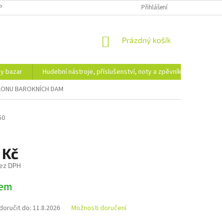
PODMÍNKY OCHRANY OSOBNÍCH ÚDAJŮ
DOPRAVA A PLATBA
Přihlášení
NÁKUPNÍ
Prázdný košík
KOŠÍK
hy bazar
Hudební nástroje, příslušenství, noty a zpěvníky
Ezote
ALONU BAROKNÍCH DAM
50
 Kč
ez DPH
dem
oručit do:
11.8.2026
Možnosti doručení