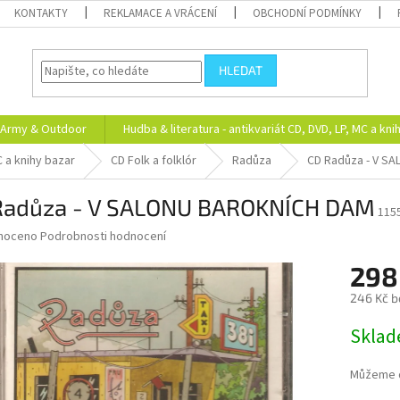
KONTAKTY
REKLAMACE A VRÁCENÍ
OBCHODNÍ PODMÍNKY
HLEDAT
Army & Outdoor
Hudba & literatura - antikvariát CD, DVD, LP, MC a kni
C a knihy bazar
CD Folk a folklór
Radůza
CD Radůza - V S
Radůza - V SALONU BAROKNÍCH DAM
115
né
noceno
Podrobnosti hodnocení
ní
298
u
246 Kč b
Měrná
Skla
cena:
ek.
Můžeme d