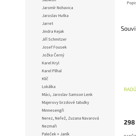
Jablkoň
Popi
Jaromír Nohavica
Jaroslav Hutka
Jarret
Souvi
Jindra Kejak
Jiří Schmitzer
Josef Fousek
Jožka Černý
Karel Kryl
Karel Plíhal
Klíč
Lokálka
RADŮ
Máci, Jaroslav Samson Lenk
Majerovy brzdové tabulky
Minnesengři
Nerez, Neřež, Zuzana Navarová
298
Nezmaři
Paleček + Janík