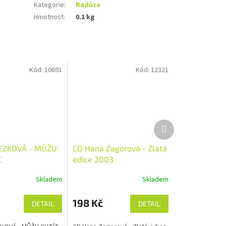
Kategorie
:
Radůza
Hmotnost
:
0.1 kg
Kód:
10691
Kód:
12321
Další
produkt
EZKOVÁ - MŮŽU
CD Hana Zagorová - Zlatá
C
edice 2003
Skladem
Skladem
198 Kč
DETAIL
DETAIL