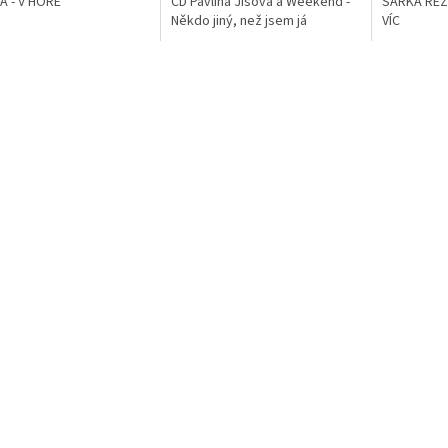
A - V HOŘE
CD Pavlína Jíšová a Weekend -
ŠÁRKA REZ
Někdo jiný, než jsem já
VÍC