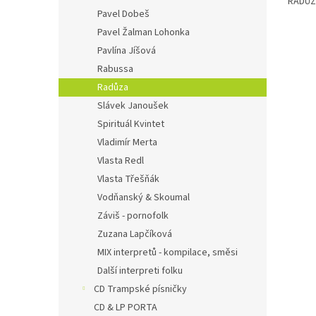
RADŮZ
Pavel Dobeš
Pavel Žalman Lohonka
Pavlína Jíšová
Rabussa
Radůza
Slávek Janoušek
Spirituál Kvintet
Vladimír Merta
Vlasta Redl
Vlasta Třešňák
Vodňanský & Skoumal
Záviš - pornofolk
Zuzana Lapčíková
MIX interpretů - kompilace, směsi
Další interpreti folku
CD Trampské písničky
CD & LP PORTA