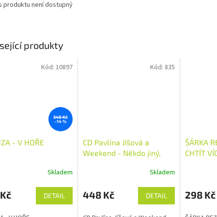
s produktu není dostupný
sející produkty
Kód:
10897
Kód:
835
348 Kč
–14 %
ZA - V HOŘE
CD Pavlína Jíšová a
ŠÁRKA R
Weekend - Někdo jiný,
CHTÍT VÍ
než jsem já
Skladem
Skladem
 Kč
448 Kč
298 Kč
DETAIL
DETAIL