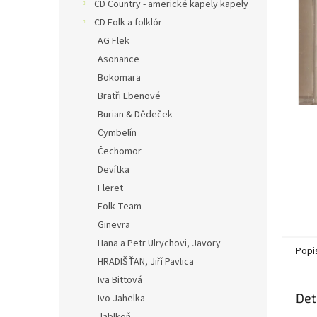
n
CD Country - americké kapely kapely
e
CD Folk a folklór
l
AG Flek
Asonance
Bokomara
Bratři Ebenové
Burian & Dědeček
Cymbelín
Čechomor
Devítka
Fleret
Folk Team
Ginevra
Hana a Petr Ulrychovi, Javory
Popi
HRADIŠŤAN, Jiří Pavlica
Iva Bittová
Det
Ivo Jahelka