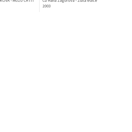
KOVÁ - MŮŽU CHTÍT
CD Hana Zagorová - Zlatá edice
2003