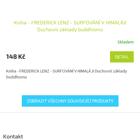
Kniha - FREDERICK LENZ - SURFOVÁNÍ V HIMALÁJI
Duchovní základy buddhismu
Skladem
148 Kč
DETAIL
Kniha - FREDERICK LENZ - SURFOVÁNÍ V HIMALÁJI Duchovní základy
buddhismu
ZOBRAZIT VŠECHNY SOUVISEJÍCÍ PRODUKTY
Z
á
p
a
Kontakt