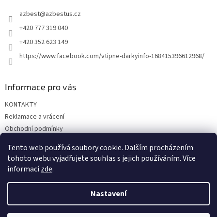
t
azbest
@
azbestus.cz
í
+420 777 319 040
+420 352 623 149
https://www.facebook.com/vtipne-darkyinfo-168415396612968/
Informace pro vás
KONTAKTY
Reklamace a vrácení
Obchodní podmínky
Podmínky ochrany osobních údajů
Tento web používá soubory cookie. Dalším procházením
Doprava a platba
tohoto webu vyjadřujete souhlas s jejich používáním. Více
informací
zde
.
Nastavení
Vytvořil Shoptet