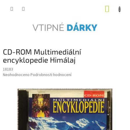
Přejít
NÁKUP
na
obsah
KOŠÍK
CD-ROM Multimediální
encyklopedie Himálaj
18183
Průměrné
Neohodnoceno
Podrobnosti hodnocení
hodnocení
produktu
je
0,0
z
5
hvězdiček.