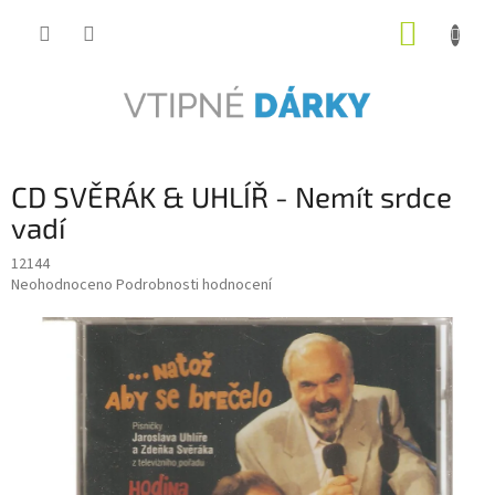
Přejít
NÁKUP
na
obsah
KOŠÍK
CD SVĚRÁK & UHLÍŘ - Nemít srdce
vadí
12144
Průměrné
Neohodnoceno
Podrobnosti hodnocení
hodnocení
produktu
je
0,0
z
5
hvězdiček.