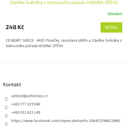
Zdeňka Svěráka z televizního pořadu HODINA ZPĚVU
Skladem
248 Kč
DETAIL
CD NEMÍT SRDCE - VADÍ. Písničky Jaroslava Uhlíře a Zdeňka Svěráka z
televizního pořadu HODINA ZPĚVU
Z
á
p
a
Kontakt
t
azbest
@
azbestus.cz
í
+420 777 319 040
+420 352 623 149
https://www.facebook.com/vtipne-darkyinfo-168415396612968/