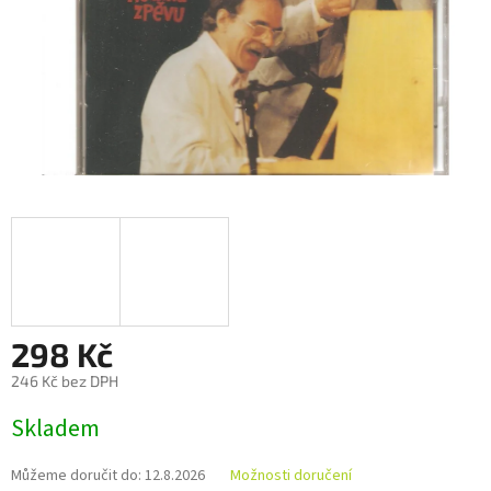
298 Kč
246 Kč bez DPH
Měrná
Skladem
cena:
Můžeme doručit do:
12.8.2026
Možnosti doručení