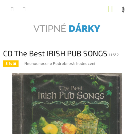
Přejít
NÁKUP
na
obsah
KOŠÍK
CD The Best IRISH PUB SONGS
11652
Průměrné
Neohodnoceno
Podrobnosti hodnocení
S folií
hodnocení
produktu
je
0,0
z
5
hvězdiček.