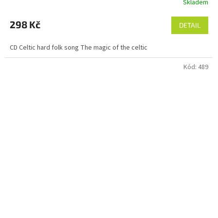
Skladem
298 Kč
DETAIL
CD Celtic hard folk song The magic of the celtic
Kód:
489