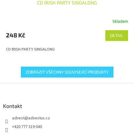
CD IRISH PARTY SINGALONG
Skladem
248 Kč
DETAIL
CD IRISH PARTY SINGALONG
ZOBRAZIT VŠECHNY SOUVISEJÍCÍ PRODUKTY
Z
á
p
a
Kontakt
t
azbest
@
azbestus.cz
í
+420 777 319 040