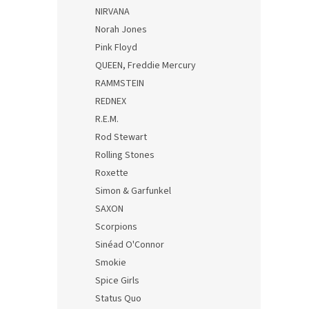
NIRVANA
Norah Jones
Pink Floyd
QUEEN, Freddie Mercury
RAMMSTEIN
REDNEX
R.E.M.
Rod Stewart
Rolling Stones
Roxette
Simon & Garfunkel
SAXON
Scorpions
Sinéad O'Connor
Smokie
Spice Girls
Status Quo