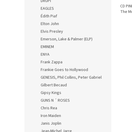
DRUPI
CD PIN
EAGLES
The M
Édith Piaf
Elton John
Elvis Presley
Emerson, Lake & Palmer (ELP)
EMINEM
ENYA
Frank Zappa
Frankie Goes to Hollywood
GENESIS, Phil Collins, Peter Gabriel
Gilbert Becaud
Gipsy Kings
GUNS N ´ ROSES
Chris Rea
Iron Maiden
Janis Joplin
Jean-Michel Jarre