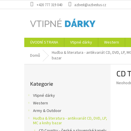
Přejít
+420 777 319 040
azbest@azbestus.cz
na
obsah
ÚVODNÍ STRANA
Vtipné dárky
Western
Hudba & literatura - antikvariát CD, DVD, LP, M
Domů
bazar
P
CD 
o
Přeskočit
s
Průměr
Neohod
Kategorie
kategorie
t
hodnoce
r
produkt
Vtipné dárky
a
je
Western
0,0
n
z
Army & Outdoor
n
5
í
Hudba & literatura - antikvariát CD, DVD, LP,
hvězdič
MC a knihy bazar
p
CD Country - české a slovenské kapely