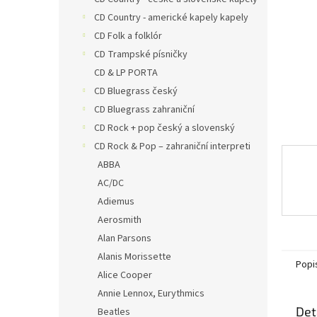
a
n
CD Country - americké kapely kapely
e
CD Folk a folklór
l
CD Trampské písničky
CD & LP PORTA
CD Bluegrass český
CD Bluegrass zahraniční
CD Rock + pop český a slovenský
CD Rock & Pop – zahraniční interpreti
ABBA
AC/DC
Adiemus
Aerosmith
Alan Parsons
Alanis Morissette
Popi
Alice Cooper
Annie Lennox, Eurythmics
Det
Beatles