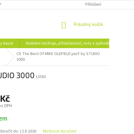
PODMÍNKY OCHRANY OSOBNÍCH ÚDAJŮ
DOPRAVA A PLATBA
Přihlášení
NÁKUPNÍ
Prázdný košík
KOŠÍK
hy bazar
Hudební nástroje, příslušenství, noty a zpěvníky
Ezote
CD The Best Of MIKE OLDFIELD perf. by STUDIO
3000
TUDIO 3000
15585
 Kč
ez DPH
dem
oručit do:
12.8.2026
Možnosti doručení