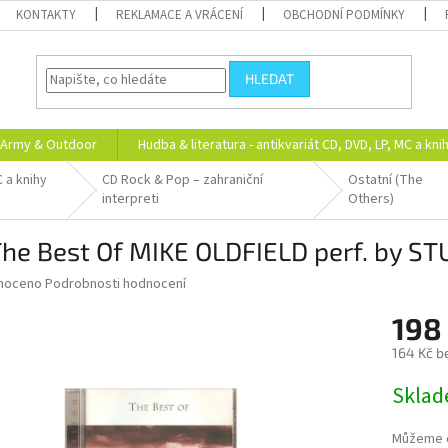
KONTAKTY
REKLAMACE A VRÁCENÍ
OBCHODNÍ PODMÍNKY
HLEDAT
Army & Outdoor
Hudba & literatura - antikvariát CD, DVD, LP, MC a kni
C a knihy
CD Rock & Pop – zahraniční
Ostatní (The
interpreti
Others)
The Best Of MIKE OLDFIELD perf. by S
né
noceno
Podrobnosti hodnocení
ní
198
u
164 Kč b
Měrná
Skla
cena:
ek.
Můžeme d