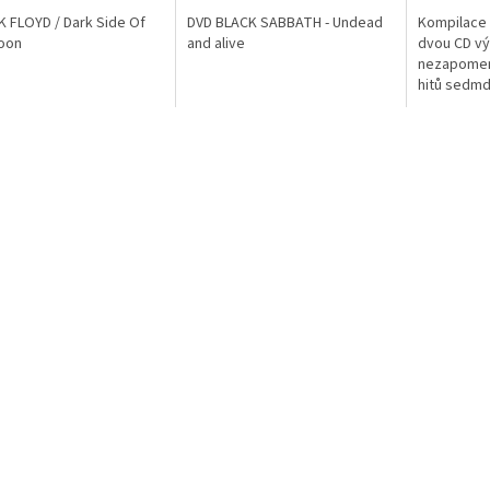
K FLOYD / Dark Side Of
DVD BLACK SABBATH - Undead
Kompilace L
oon
and alive
dvou CD v
nezapomen
hitů sedmd
osmdesátýc
písně inter
ovlivnili hist