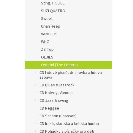
Sting, POLICE
SUZI QUATRO
Sweet
Uriah Heep
VANGELIS
WHO
ZZ Top
OLDIES
Ostatní (The Others)
CD Lidové písně, dechovka a lidová
zábava
CD Blues & jazzrock
CD Koledy, Vánoce
CD Jazz & swing
CD Reggae
CD Šanson (Chanson)
CD Irská, skotská a keltská hudba
CD Pohádky a písničky pro děti