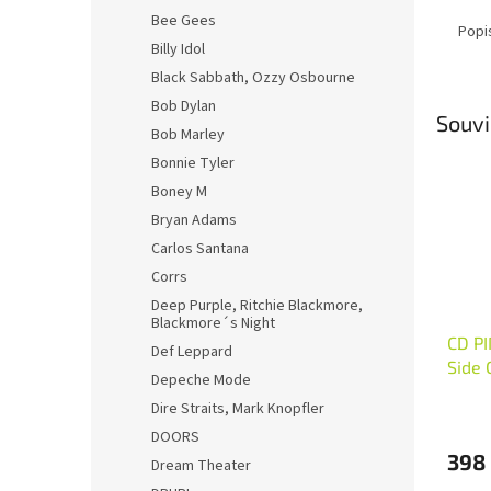
Bee Gees
Popi
Billy Idol
Black Sabbath, Ozzy Osbourne
Bob Dylan
Souvi
Bob Marley
Bonnie Tyler
Boney M
Bryan Adams
Carlos Santana
Corrs
Deep Purple, Ritchie Blackmore,
Blackmore´s Night
CD PI
Def Leppard
Side 
Depeche Mode
Dire Straits, Mark Knopfler
DOORS
398
Dream Theater