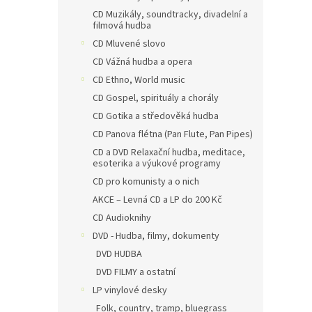
CD Muzikály, soundtracky, divadelní a
filmová hudba
CD Mluvené slovo
CD Vážná hudba a opera
CD Ethno, World music
CD Gospel, spirituály a chorály
CD Gotika a středověká hudba
CD Panova flétna (Pan Flute, Pan Pipes)
CD a DVD Relaxační hudba, meditace,
esoterika a výukové programy
CD pro komunisty a o nich
AKCE – Levná CD a LP do 200 Kč
CD Audioknihy
DVD - Hudba, filmy, dokumenty
DVD HUDBA
DVD FILMY a ostatní
LP vinylové desky
Folk, country, tramp, bluegrass