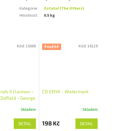
Kategorie
:
Ostatní (The Others)
Hmotnost
:
0.5 kg
Kód:
15888
Kód:
16119
Použité
nds II (Lennon •
CD ENYA - Watermark
 Oldfield • George
 (1995)
Skladem
Skladem
198 Kč
DETAIL
DETAIL