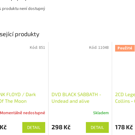
s produktu není dostupný
sející produkty
Kód:
851
Kód:
11048
Použité
NK FLOYD / Dark
DVD BLACK SABBATH -
2CD Lege
Of The Moon
Undead and alive
Collins •
Michael)
Momentálně nedostupné
Skladem
 Kč
298 Kč
178 Kč
DETAIL
DETAIL