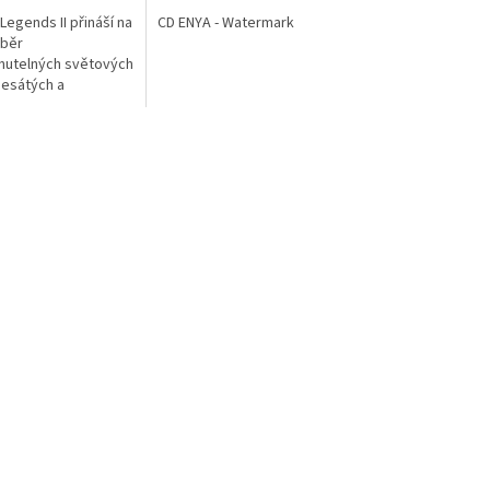
egends II přináší na
CD ENYA - Watermark
ýběr
utelných světových
esátých a
h let. Najdete zde
pretů, kteří výrazně
orii...