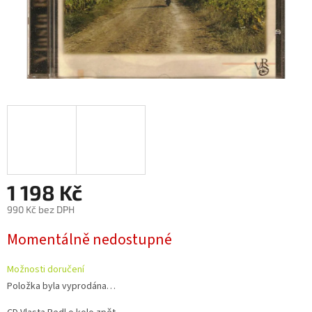
1 198 Kč
990 Kč bez DPH
Měrná
Momentálně nedostupné
cena:
Možnosti doručení
Položka byla vyprodána…