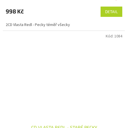
998 Kč
DETAIL
2CD Vlasta Redl - Pecky téměř všecky
Kód:
1084
CD VLASTA REDL - STARÉ PECKY