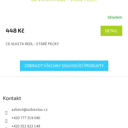
Skladem
448 Kč
DETAIL
CD VLASTA REDL - STARÉ PECKY
ZOBRAZIT VŠECHNY SOUVISEJÍCÍ PRODUKTY
Z
á
p
a
Kontakt
t
azbest
@
azbestus.cz
í
+420 777 319 040
+420 352 623 149