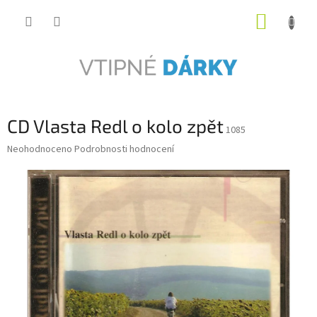
Přejít
NÁKUP
na
obsah
KOŠÍK
CD Vlasta Redl o kolo zpět
1085
Průměrné
Neohodnoceno
Podrobnosti hodnocení
hodnocení
produktu
je
0,0
z
5
hvězdiček.