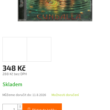
348 Kč
288 Kč bez DPH
Měrná
Skladem
cena:
Můžeme doručit do:
11.8.2026
Možnosti doručení
Přidat do košíku