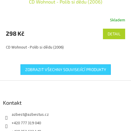
CD Wohnout - Polib si dědu (2006)
Skladem
298 Kč
DETAIL
CD Wohnout - Polib si dědu (2006)
ZOBRAZIT VŠECHNY SOUVISEJÍCÍ PRODUKTY
Z
á
p
a
Kontakt
t
azbest
@
azbestus.cz
í
+420 777 319 040