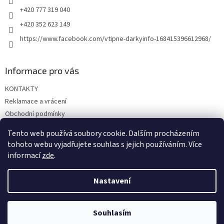
+420 777 319 040
+420 352 623 149
https://www.facebook.com/vtipne-darkyinfo-168415396612968/
Informace pro vás
KONTAKTY
Reklamace a vrácení
Obchodní podmínky
Podmínky ochrany osobních údajů
Tento web používá soubory cookie. Dalším procházením
Doprava a platba
tohoto webu vyjadřujete souhlas s jejich používáním. Více
informací
zde
.
Nastavení
Vytvořil Shoptet
Souhlasím
Copyright 2026
Vtipné dárky
. Všechna práva vyhrazena.