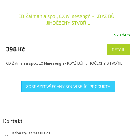
CD Žalman a spol, EX Minesengři - KDYŽ BŮH
JIHOČECHY STVOŘIL
Skladem
398 Kč
DETAIL
CD Žalman a spol, EX Minesengři - KDYŽ BŮH JIHOČECHY STVOŘIL
ZOBRAZIT VŠECHNY SOUVISEJÍCÍ PRODUKTY
Z
á
p
a
Kontakt
t
azbest
@
azbestus.cz
í