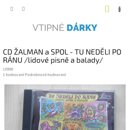
Přejít
NÁKUP
na
obsah
KOŠÍK
CD ŽALMAN a SPOL - TU NEDĚLI PO
RÁNU /lidové pisně a balady/
10990
Průměrné
1 hodnocení
Podrobnosti hodnocení
hodnocení
produktu
je
5,0
z
5
hvězdiček.