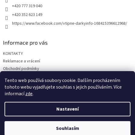
+420 777 319 040
+420 352 623 149
https://www.facebook.com/vtipne-darkyinfo-168415396612968/
Informace pro vás
KONTAKTY
Reklamace a vrácení
Obchodní podmínky
Podmínky ochrany osobních údajů
Tento web používá soubory cookie. Dalším procházením
Doprava a platba
tohoto webu vyjadřujete souhlas s jejich používáním. Více
informací
zde
.
Nastavení
Vytvořil Shoptet
Souhlasím
Copyright 2026
Vtipné dárky
. Všechna práva vyhrazena.