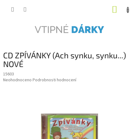
Přejít
NÁKUP
na
obsah
KOŠÍK
CD ZPÍVÁNKY (Ach synku, synku...)
NOVÉ
15603
Průměrné
Neohodnoceno
Podrobnosti hodnocení
hodnocení
produktu
je
0,0
z
5
hvězdiček.