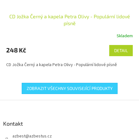
CD Jožka Černý a kapela Petra Olivy - Populární lidové
písně
Skladem
248 Kč
DETAIL
CD Jožka Černý a kapela Petra Olivy - Populární lidové písně
ZOBRAZIT VŠECHNY SOUVISEJÍCÍ PRODUKTY
Z
á
p
a
Kontakt
t
azbest
@
azbestus.cz
í