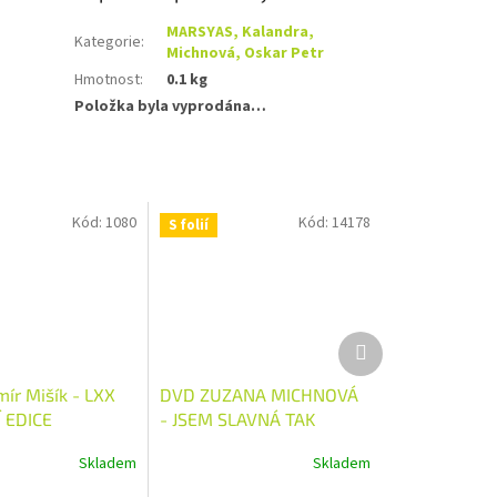
MARSYAS, Kalandra,
Kategorie
:
Michnová, Oskar Petr
Hmotnost
:
0.1 kg
Položka byla vyprodána…
Kód:
1080
Kód:
14178
S folií
Další
produkt
mír Mišík - LXX
DVD ZUZANA MICHNOVÁ
Í EDICE
- JSEM SLAVNÁ TAK
AKORÁT
Skladem
Skladem
Průměrné
hodnocení