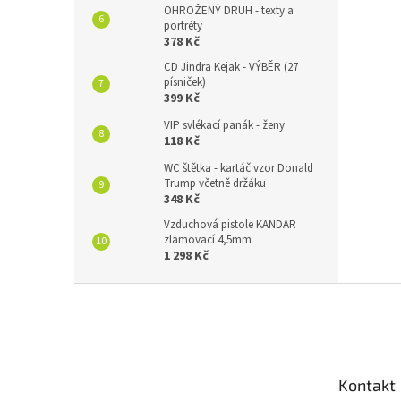
OHROŽENÝ DRUH - texty a
portréty
378 Kč
CD Jindra Kejak - VÝBĚR (27
písniček)
399 Kč
VIP svlékací panák - ženy
118 Kč
WC štětka - kartáč vzor Donald
Trump včetně držáku
348 Kč
Vzduchová pistole KANDAR
zlamovací 4,5mm
1 298 Kč
Z
á
p
a
t
Kontakt
í