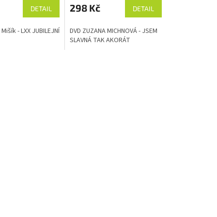
produktu
298 Kč
DETAIL
DETAIL
je
5,0
 Mišík - LXX JUBILEJNÍ
DVD ZUZANA MICHNOVÁ - JSEM
z
SLAVNÁ TAK AKORÁT
5
hvězdiček.