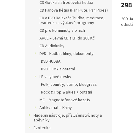
CD Gotika a středověká hudba
298
CD Panova flétna (Pan Flute, Pan Pipes)
CD a DVD Relaxační hudba, meditace,
2CD Ja
esoterika a výukové programy
odeslá
CD pro komunisty a o nich
AKCE – Levná CD a LP do 200 Kč
CD Audioknihy
DVD - Hudba, filmy, dokumenty
DVD HUDBA
DVD FILMY a ostatní
LP vinylové desky
Folk, country, tramp, bluegrass
Rock & Pop & Blues + ostatní
MC – Magnetofonové kazety
Antikvariát – Knihy
Hudební nástroje, příslušenství, noty a
zpěvníky
Ezoterika