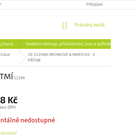
PODMÍNKY OCHRANY OSOBNÍCH ÚDAJŮ
DOPRAVA A PLATBA
Přihlášení
NÁKUPNÍ
Prázdný košík
KOŠÍK
hy bazar
Hudební nástroje, příslušenství, noty a zpěvníky
Ezote
 Oskar
CD ZUZANA MICHNOVÁ & MARSYAS - V
PŘÍTMÍ
ÍTMÍ
12294
98 Kč
 bez DPH
tálně nedostupné
 doručení