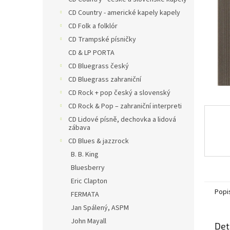
a
n
CD Country - americké kapely kapely
e
CD Folk a folklór
l
CD Trampské písničky
CD & LP PORTA
CD Bluegrass český
CD Bluegrass zahraniční
CD Rock + pop český a slovenský
CD Rock & Pop – zahraniční interpreti
CD Lidové písně, dechovka a lidová
zábava
CD Blues & jazzrock
B. B. King
Bluesberry
Eric Clapton
Popi
FERMATA
Jan Spálený, ASPM
John Mayall
Det