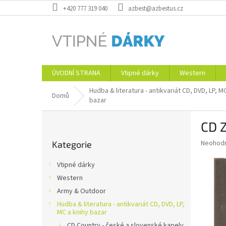
Přejít
+420 777 319 040
azbest@azbestus.cz
na
obsah
ÚVODNÍ STRANA
Vtipné dárky
Western
Hudba & literatura - antikvariát CD, DVD, LP, M
Domů
bazar
P
CD 
o
Přeskočit
s
Průměr
Neohod
Kategorie
kategorie
t
hodnoce
r
produkt
Vtipné dárky
a
je
Western
0,0
n
z
Army & Outdoor
n
5
í
Hudba & literatura - antikvariát CD, DVD, LP,
hvězdič
MC a knihy bazar
p
CD Country - české a slovenské kapely