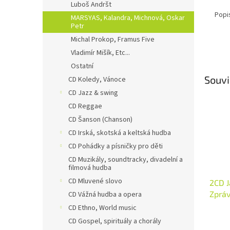
Luboš Andršt
Popi
MARSYAS, Kalandra, Michnová, Oskar
Petr
Michal Prokop, Framus Five
Vladimír Mišík, Etc...
Ostatní
Souvi
CD Koledy, Vánoce
CD Jazz & swing
CD Reggae
CD Šanson (Chanson)
CD Irská, skotská a keltská hudba
CD Pohádky a písničky pro děti
CD Muzikály, soundtracky, divadelní a
filmová hudba
CD Mluvené slovo
2CD J
Zpráv
CD Vážná hudba a opera
97 - 
CD Ethno, World music
CD Gospel, spirituály a chorály