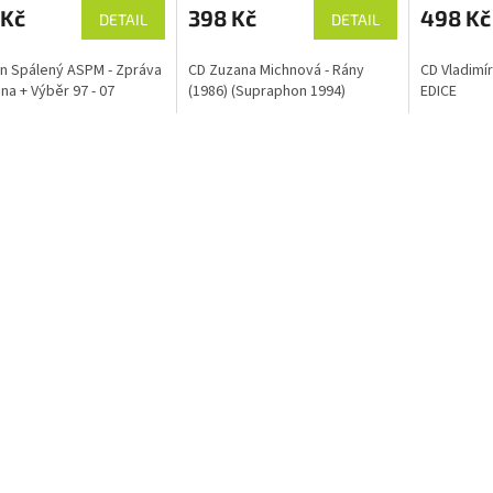
 Kč
398 Kč
498 Kč
DETAIL
DETAIL
n Spálený ASPM - Zpráva
CD Zuzana Michnová - Rány
CD Vladimír
na + Výběr 97 - 07
(1986) (Supraphon 1994)
EDICE