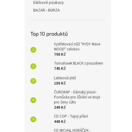
Dárkové poukazy
BAZAR - BURZA
Top 10 produktů
Vystřelovací nůž "KYDY Wave
WOOD" celokov
798 Kč
Tomahawk BLACK s pouzdrem
745 Kč
Latexová pleš
189 Kč
ČUROKAP - Dámský pisoir-
Pomůcka pro čůrání ve stoje
pro ženy-12ks
249 Kč
CD COP - Tajný přání
448 Kč
CD MICHAL HORÁČEK -