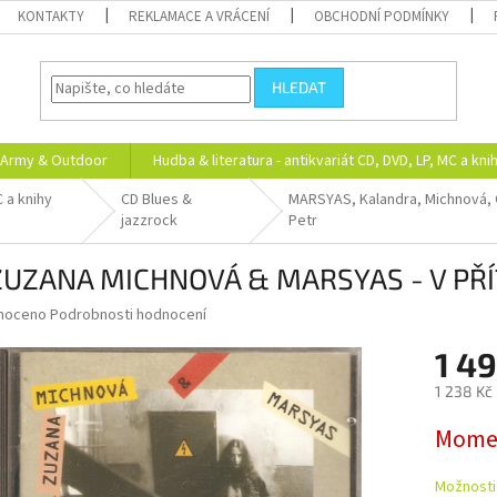
KONTAKTY
REKLAMACE A VRÁCENÍ
OBCHODNÍ PODMÍNKY
HLEDAT
Army & Outdoor
Hudba & literatura - antikvariát CD, DVD, LP, MC a kni
C a knihy
CD Blues &
MARSYAS, Kalandra, Michnová,
jazzrock
Petr
ZUZANA MICHNOVÁ & MARSYAS - V PŘ
né
noceno
Podrobnosti hodnocení
ní
1 4
u
1 238 Kč
Měrná
Momen
cena:
ek.
Možnosti