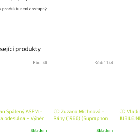
s produktu není dostupný
sející produkty
Kód:
46
Kód:
1144
an Spálený ASPM -
CD Zuzana Michnová -
CD Vladi
a odeslána + Výběr
Rány (1986) (Supraphon
JUBILEJN
07
1994)
Skladem
Skladem