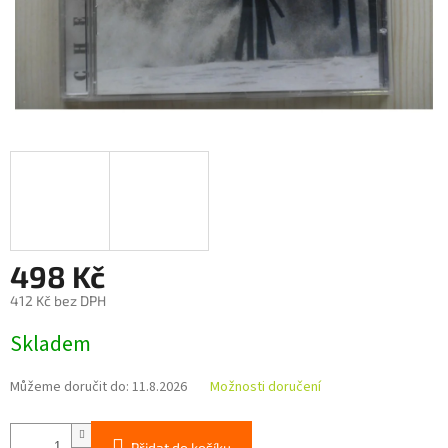
498 Kč
412 Kč bez DPH
Měrná
Skladem
cena:
Můžeme doručit do:
11.8.2026
Možnosti doručení
Přidat do košíku