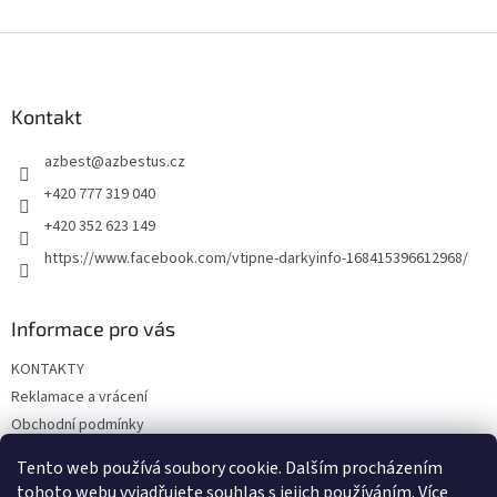
Z
á
p
a
Kontakt
t
azbest
@
azbestus.cz
í
+420 777 319 040
+420 352 623 149
https://www.facebook.com/vtipne-darkyinfo-168415396612968/
Informace pro vás
KONTAKTY
Reklamace a vrácení
Obchodní podmínky
Podmínky ochrany osobních údajů
Tento web používá soubory cookie. Dalším procházením
Doprava a platba
tohoto webu vyjadřujete souhlas s jejich používáním. Více