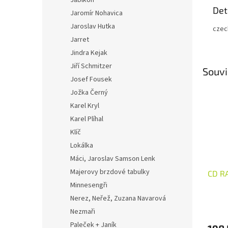
Jablkoň
Det
Jaromír Nohavica
Jaroslav Hutka
czec
Jarret
Jindra Kejak
Jiří Schmitzer
Souvi
Josef Fousek
Jožka Černý
Karel Kryl
Karel Plíhal
Klíč
Lokálka
Máci, Jaroslav Samson Lenk
Majerovy brzdové tabulky
CD R
Minnesengři
Nerez, Neřež, Zuzana Navarová
Nezmaři
Paleček + Janík