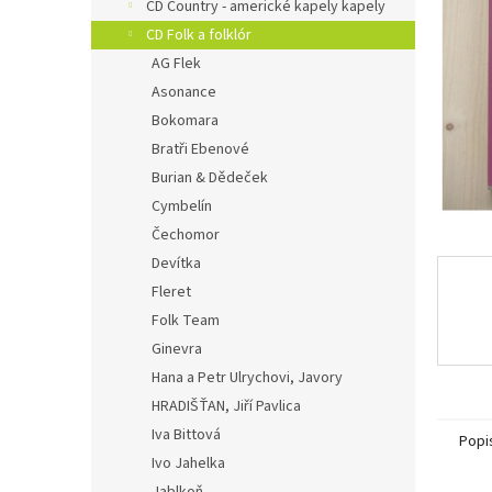
n
CD Country - americké kapely kapely
e
CD Folk a folklór
l
AG Flek
Asonance
Bokomara
Bratři Ebenové
Burian & Dědeček
Cymbelín
Čechomor
Devítka
Fleret
Folk Team
Ginevra
Hana a Petr Ulrychovi, Javory
HRADIŠŤAN, Jiří Pavlica
Iva Bittová
Popi
Ivo Jahelka