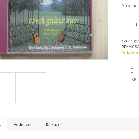
Můžeme d
czech gui
RENAISS
Detailní 
TISK
s
Hodnocení
Diskuze