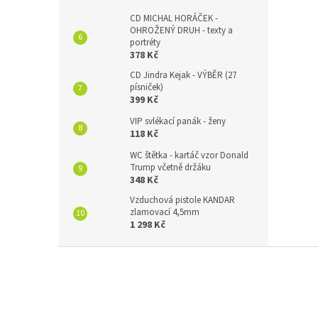
CD MICHAL HORÁČEK -
OHROŽENÝ DRUH - texty a
portréty
378 Kč
CD Jindra Kejak - VÝBĚR (27
písniček)
399 Kč
VIP svlékací panák - ženy
118 Kč
WC štětka - kartáč vzor Donald
Trump včetně držáku
348 Kč
Vzduchová pistole KANDAR
zlamovací 4,5mm
1 298 Kč
Z
á
p
a
t