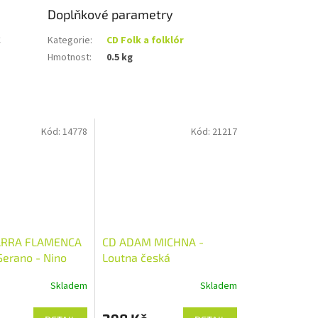
Doplňkové parametry
C
Kategorie
:
CD Folk a folklór
Hmotnost
:
0.5 kg
Kód:
14778
Kód:
21217
ARRA FLAMENCA
CD ADAM MICHNA -
Serano - Nino
Loutna česká
Skladem
Skladem