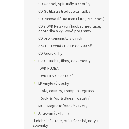
CD Gospel, spirituály a chorály
CD Gotika a středověká hudba
CD Panova flétna (Pan Flute, Pan Pipes)
CD a DVD Relaxační hudba, meditace,
esoterika a výukové programy
CD pro komunisty a o nich
AKCE – Levná CD a LP do 200 Kč
CD Audioknihy
DVD - Hudba, filmy, dokumenty
DVD HUDBA
DVD FILMY a ostatní
LP vinylové desky
Folk, country, tramp, bluegrass
Rock & Pop & Blues + ostatní
MC – Magnetofonové kazety
Antikvariát – Knihy
Hudební nástroje, příslušenství, noty a
zpěvníky