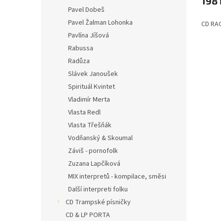
198 
Pavel Dobeš
Pavel Žalman Lohonka
CD RA
Pavlína Jíšová
Rabussa
Radůza
Slávek Janoušek
Spirituál Kvintet
Vladimír Merta
Vlasta Redl
Vlasta Třešňák
Vodňanský & Skoumal
Záviš - pornofolk
Zuzana Lapčíková
MIX interpretů - kompilace, směsi
Další interpreti folku
CD Trampské písničky
CD & LP PORTA