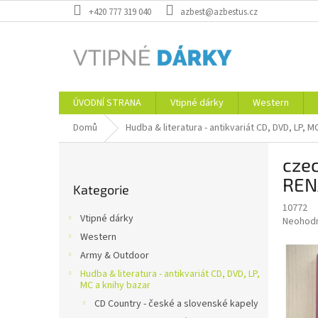
Přejít
+420 777 319 040
azbest@azbestus.cz
na
obsah
ÚVODNÍ STRANA
Vtipné dárky
Western
Domů
Hudba & literatura - antikvariát CD, DVD, LP, M
P
czec
o
Přeskočit
s
REN
Kategorie
kategorie
t
10772
r
Vtipné dárky
Průměr
Neohod
a
hodnoce
Western
n
produkt
Army & Outdoor
n
je
í
Hudba & literatura - antikvariát CD, DVD, LP,
0,0
MC a knihy bazar
z
p
5
CD Country - české a slovenské kapely
a
hvězdič