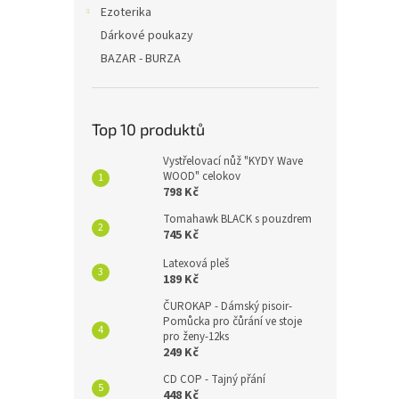
Ezoterika
Dárkové poukazy
BAZAR - BURZA
Top 10 produktů
Vystřelovací nůž "KYDY Wave
WOOD" celokov
798 Kč
Tomahawk BLACK s pouzdrem
745 Kč
Latexová pleš
189 Kč
ČUROKAP - Dámský pisoir-
Pomůcka pro čůrání ve stoje
pro ženy-12ks
249 Kč
CD COP - Tajný přání
448 Kč