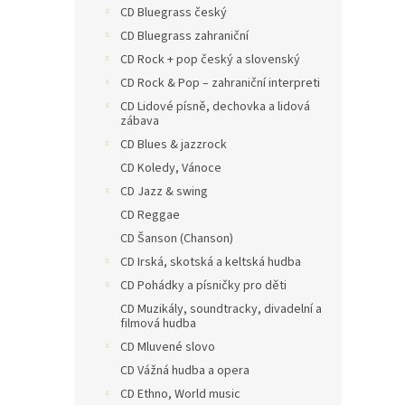
CD Bluegrass český
CD Bluegrass zahraniční
CD Rock + pop český a slovenský
CD Rock & Pop – zahraniční interpreti
CD Lidové písně, dechovka a lidová
zábava
CD Blues & jazzrock
CD Koledy, Vánoce
CD Jazz & swing
CD Reggae
CD Šanson (Chanson)
CD Irská, skotská a keltská hudba
CD Pohádky a písničky pro děti
CD Muzikály, soundtracky, divadelní a
filmová hudba
CD Mluvené slovo
CD Vážná hudba a opera
CD Ethno, World music