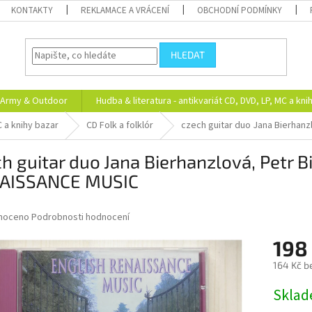
KONTAKTY
REKLAMACE A VRÁCENÍ
OBCHODNÍ PODMÍNKY
HLEDAT
Army & Outdoor
Hudba & literatura - antikvariát CD, DVD, LP, MC a kni
C a knihy bazar
CD Folk a folklór
czech guitar duo Jana Bierhan
h guitar duo Jana Bierhanzlová, Petr 
AISSANCE MUSIC
né
noceno
Podrobnosti hodnocení
ní
198
u
164 Kč b
Měrná
Skla
cena:
ek.