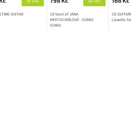
Kč
798 Kč
168 Kč
DETAIL
DETAIL
GTIME GUITAR
CD best of JANA
CD GUITAR
KRATOCHVÍLOVÁ - SOMG!
(Juanito Se
SONG!