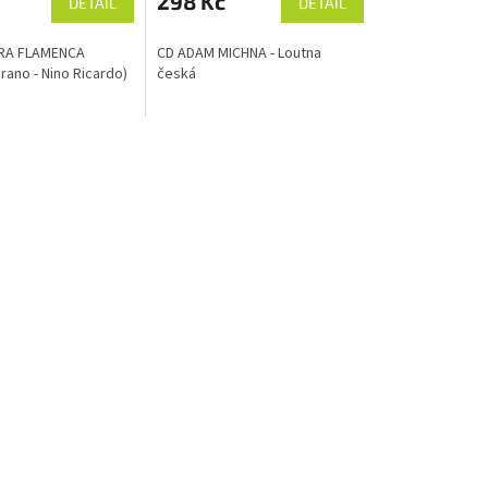
298 Kč
DETAIL
DETAIL
RA FLAMENCA
CD ADAM MICHNA - Loutna
rano - Nino Ricardo)
česká