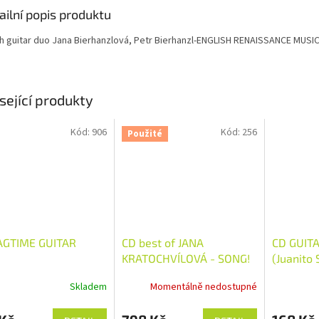
ailní popis produktu
h guitar duo Jana Bierhanzlová, Petr Bierhanzl-ENGLISH RENAISSANCE MUSI
sející produkty
Kód:
906
Kód:
256
Použité
AGTIME GUITAR
CD best of JANA
CD GUIT
KRATOCHVÍLOVÁ - SONG!
(Juanito 
SONG!
Ricardo)
Skladem
Momentálně nedostupné