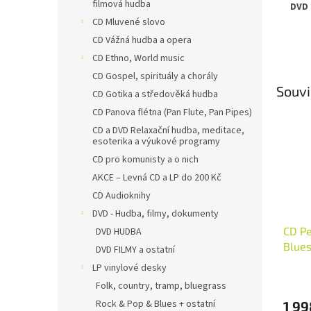
filmová hudba
DVD 
CD Mluvené slovo
CD Vážná hudba a opera
CD Ethno, World music
CD Gospel, spirituály a chorály
Souvi
CD Gotika a středověká hudba
CD Panova flétna (Pan Flute, Pan Pipes)
CD a DVD Relaxační hudba, meditace,
esoterika a výukové programy
CD pro komunisty a o nich
AKCE – Levná CD a LP do 200 Kč
CD Audioknihy
DVD - Hudba, filmy, dokumenty
CD Pe
DVD HUDBA
Blues
DVD FILMY a ostatní
(1996
LP vinylové desky
Folk, country, tramp, bluegrass
Rock & Pop & Blues + ostatní
1 99