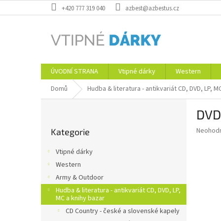
Přejít
+420 777 319 040
azbest@azbestus.cz
na
obsah
ÚVODNÍ STRANA
Vtipné dárky
Western
Domů
Hudba & literatura - antikvariát CD, DVD, LP, M
P
DVD
o
Přeskočit
s
Průměr
Neohod
Kategorie
kategorie
t
hodnoce
r
produkt
Vtipné dárky
a
je
Western
0,0
n
z
Army & Outdoor
n
5
í
Hudba & literatura - antikvariát CD, DVD, LP,
hvězdič
MC a knihy bazar
p
CD Country - české a slovenské kapely
a