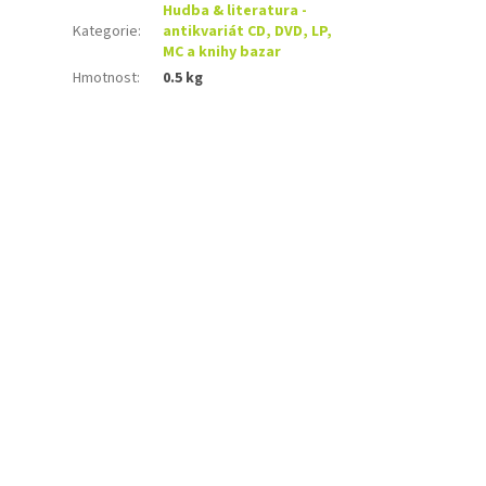
Hudba & literatura -
Kategorie
:
antikvariát CD, DVD, LP,
MC a knihy bazar
Hmotnost
:
0.5 kg