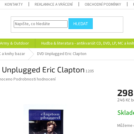
KONTAKTY
REKLAMACE A VRÁCENÍ
OBCHODNÍ PODMÍNKY
HLEDAT
Army & Outdoor
Hudba & literatura - antikvariát CD, DVD, LP, MC a kni
C a knihy bazar
DVD Unplugged Eric Clapton
 Unplugged Eric Clapton
1205
né
noceno
Podrobnosti hodnocení
ní
298
u
246 Kč b
Měrná
Skla
cena:
ek.
Můžeme d