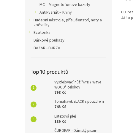
MC – Magnetofonové kazety
CD Pet
Antikvariát – Knihy
Já to 
Hudební nástroje, příslušenství, noty a
zpěvníky
Ezoterika
Dárkové poukazy
BAZAR - BURZA
Top 10 produktů
Vystřelovací nůž "KYDY Wave
WOOD" celokov
798 Kč
Tomahawk BLACK s pouzdrem
745 Kč
Latexová pleš
189 Kč
ČUROKAP - Dámský pisoir-