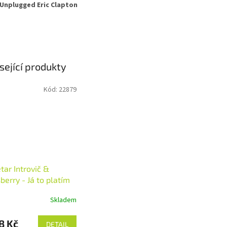
Unplugged Eric Clapton
sející produkty
Kód:
22879
tar Introvič &
berry - Já to platím
)
Skladem
8 Kč
DETAIL