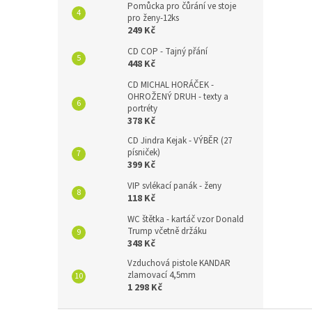
Pomůcka pro čůrání ve stoje
pro ženy-12ks
249 Kč
CD COP - Tajný přání
448 Kč
CD MICHAL HORÁČEK -
OHROŽENÝ DRUH - texty a
portréty
378 Kč
CD Jindra Kejak - VÝBĚR (27
písniček)
399 Kč
VIP svlékací panák - ženy
118 Kč
WC štětka - kartáč vzor Donald
Trump včetně držáku
348 Kč
Vzduchová pistole KANDAR
zlamovací 4,5mm
1 298 Kč