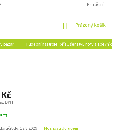
PODMÍNKY OCHRANY OSOBNÍCH ÚDAJŮ
DOPRAVA A PLATBA
Přihlášení
NÁKUPNÍ
Prázdný košík
KOŠÍK
hy bazar
Hudební nástroje, příslušenství, noty a zpěvníky
Ezote
 Kč
ez DPH
dem
oručit do:
12.8.2026
Možnosti doručení