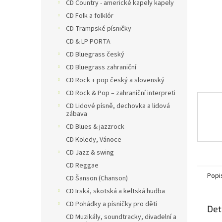
n
CD Country - americké kapely kapely
e
CD Folk a folklór
l
CD Trampské písničky
CD & LP PORTA
CD Bluegrass český
CD Bluegrass zahraniční
CD Rock + pop český a slovenský
CD Rock & Pop – zahraniční interpreti
CD Lidové písně, dechovka a lidová
zábava
CD Blues & jazzrock
CD Koledy, Vánoce
CD Jazz & swing
CD Reggae
Popi
CD Šanson (Chanson)
CD Irská, skotská a keltská hudba
CD Pohádky a písničky pro děti
Det
CD Muzikály, soundtracky, divadelní a