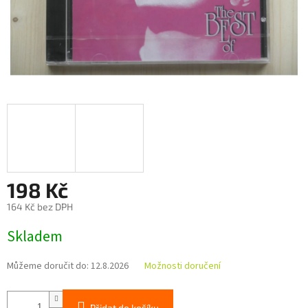
198 Kč
164 Kč bez DPH
Měrná
Skladem
cena:
Můžeme doručit do:
12.8.2026
Možnosti doručení
Přidat do košíku