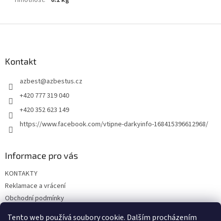
Hmotnost
:
0.1 kg
Z
á
p
a
Kontakt
t
azbest
@
azbestus.cz
í
+420 777 319 040
+420 352 623 149
https://www.facebook.com/vtipne-darkyinfo-168415396612968/
Informace pro vás
KONTAKTY
Reklamace a vrácení
Obchodní podmínky
Podmínky ochrany osobních údajů
Tento web používá soubory cookie. Dalším procházením