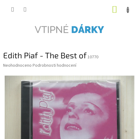
Přejít
NÁKUP
na
obsah
KOŠÍK
Edith Piaf - The Best of
10770
Průměrné
Neohodnoceno
Podrobnosti hodnocení
hodnocení
produktu
je
0,0
z
5
hvězdiček.